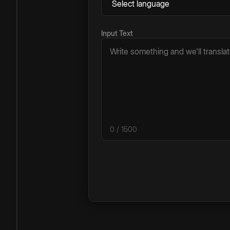
Input Text
0
/ 1500