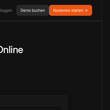
nloggen
Demo buchen
Kostenlos starten →
Online