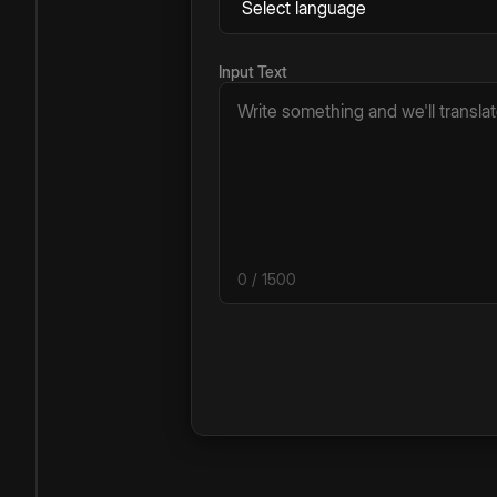
Input Text
0
/ 1500