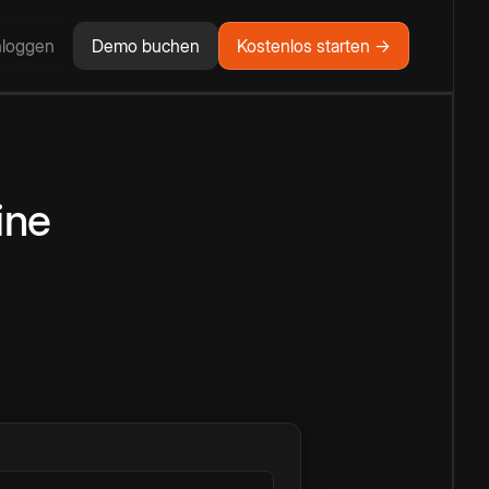
nloggen
Demo buchen
Kostenlos starten →
ine