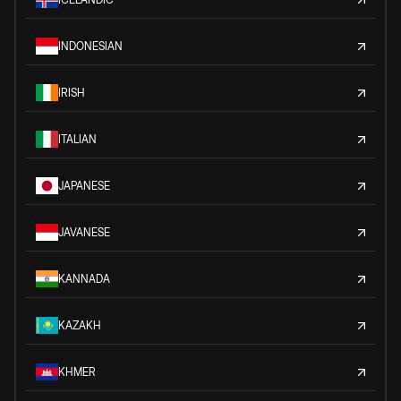
INDONESIAN
IRISH
ITALIAN
JAPANESE
JAVANESE
KANNADA
KAZAKH
KHMER