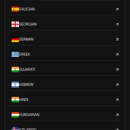
GALICIAN
GEORGIAN
GERMAN
GREEK
GUJARATI
HEBREW
HINDI
HUNGARIAN
ICELANDIC