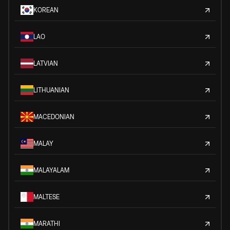
KOREAN
LAO
LATVIAN
LITHUANIAN
MACEDONIAN
MALAY
MALAYALAM
MALTESE
MARATHI