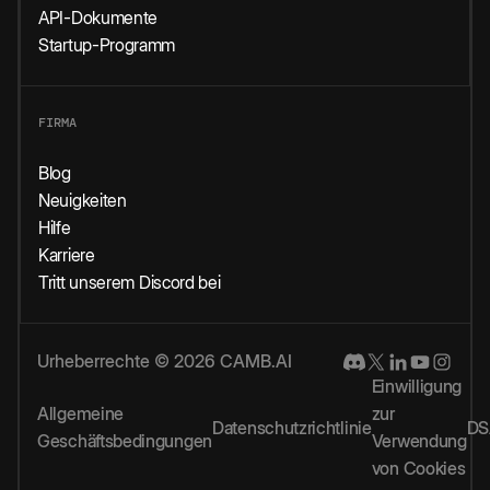
API-Dokumente
Startup-Programm
FIRMA
Blog
Neuigkeiten
Hilfe
Karriere
Tritt unserem Discord bei
Urheberrechte © 2026 CAMB.AI
Einwilligung
Allgemeine
zur
Datenschutzrichtlinie
DS
Geschäftsbedingungen
Verwendung
von Cookies