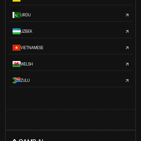
URDU
UZBEK
VIETNAMESE
WELSH
ZULU