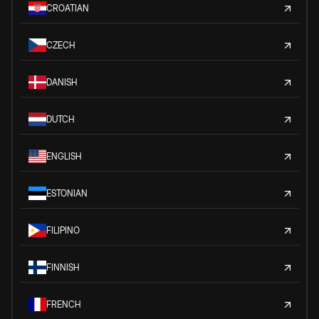
CROATIAN
CZECH
DANISH
DUTCH
ENGLISH
ESTONIAN
FILIPINO
FINNISH
FRENCH