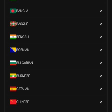
BANGLA
BASQUE
BENGALI
BOSNIAN
BULGARIAN
BURMESE
CATALAN
CHINESE