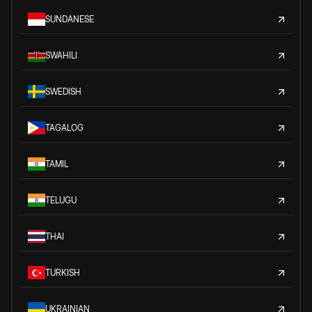
SUNDANESE
SWAHILI
SWEDISH
TAGALOG
TAMIL
TELUGU
THAI
TURKISH
UKRAINIAN