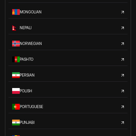
MONGOLIAN
NEPALI
NORWEGIAN
PASHTO
PERSIAN
POLISH
PORTUGUESE
PUNJABI