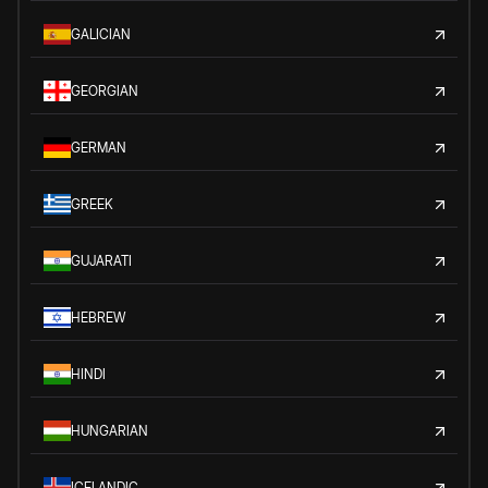
GALICIAN
GEORGIAN
GERMAN
GREEK
GUJARATI
HEBREW
HINDI
HUNGARIAN
ICELANDIC