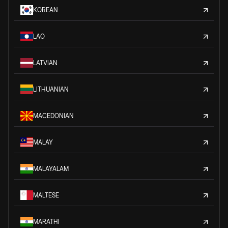
KOREAN
LAO
LATVIAN
LITHUANIAN
MACEDONIAN
MALAY
MALAYALAM
MALTESE
MARATHI