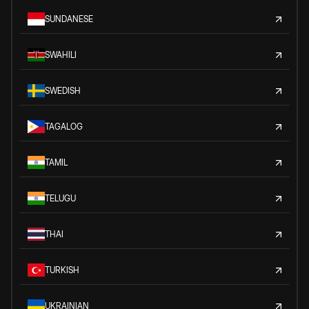
SUNDANESE
SWAHILI
SWEDISH
TAGALOG
TAMIL
TELUGU
THAI
TURKISH
UKRAINIAN