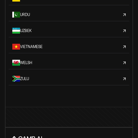
URDU
UZBEK
VIETNAMESE
WELSH
ZULU