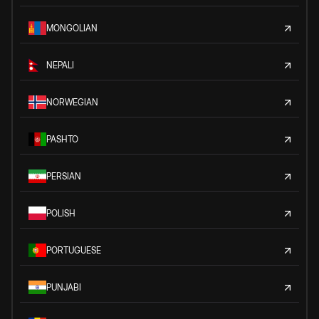
MONGOLIAN
NEPALI
NORWEGIAN
PASHTO
PERSIAN
POLISH
PORTUGUESE
PUNJABI