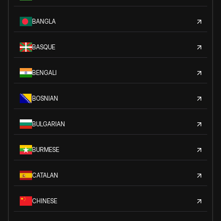
BANGLA
BASQUE
BENGALI
BOSNIAN
BULGARIAN
BURMESE
CATALAN
CHINESE