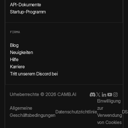
API-Dokumente
Startup-Programm
FIRMA
Blog
Neuigkeiten
Hilfe
Karriere
Tritt unserem Discord bei
Urheberrechte © 2026 CAMB.AI
Einwilligung
Allgemeine
zur
Datenschutzrichtlinie
DS
Geschäftsbedingungen
Verwendung
von Cookies