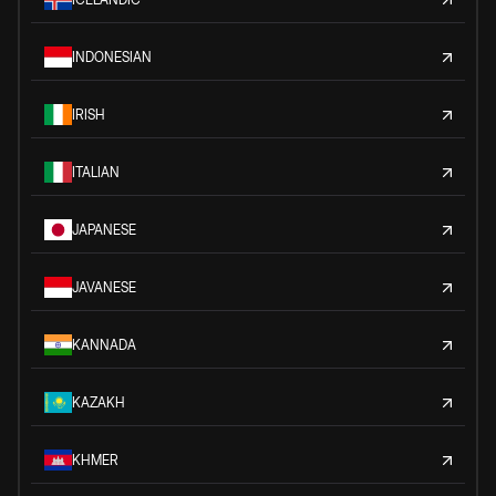
INDONESIAN
IRISH
ITALIAN
JAPANESE
JAVANESE
KANNADA
KAZAKH
KHMER