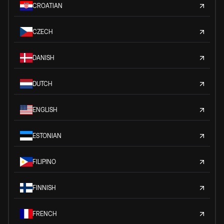
CROATIAN
CZECH
DANISH
DUTCH
ENGLISH
ESTONIAN
FILIPINO
FINNISH
FRENCH