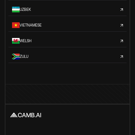
UZBEK
VIETNAMESE
WELSH
ZULU