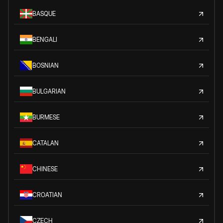
BASQUE
BENGALI
BOSNIAN
BULGARIAN
BURMESE
CATALAN
CHINESE
CROATIAN
CZECH