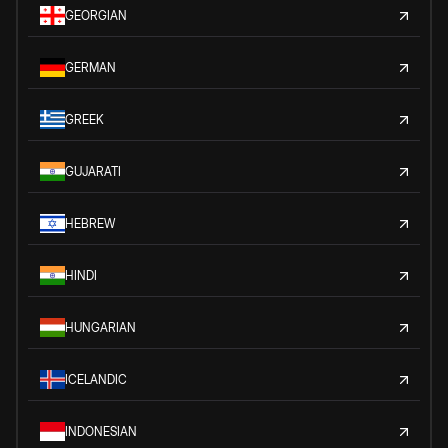
GEORGIAN
GERMAN
GREEK
GUJARATI
HEBREW
HINDI
HUNGARIAN
ICELANDIC
INDONESIAN