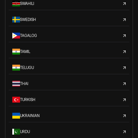
SWAHILI
SWEDISH
TAGALOG
TAMIL
TELUGU
THAI
TURKISH
UKRAINIAN
URDU