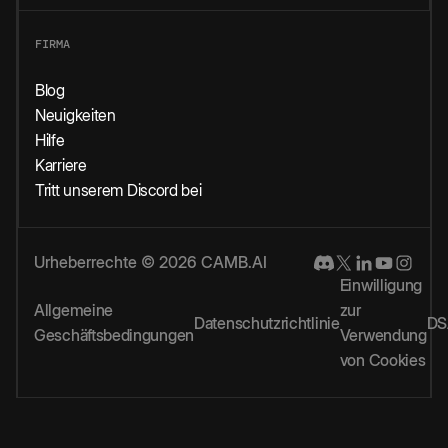
FIRMA
Blog
Neuigkeiten
Hilfe
Karriere
Tritt unserem Discord bei
Urheberrechte © 2026 CAMB.AI
Einwilligung
Allgemeine
zur
Datenschutzrichtlinie
DS
Geschäftsbedingungen
Verwendung
von Cookies