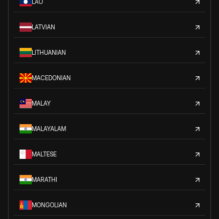
LAO
LATVIAN
LITHUANIAN
MACEDONIAN
MALAY
MALAYALAM
MALTESE
MARATHI
MONGOLIAN