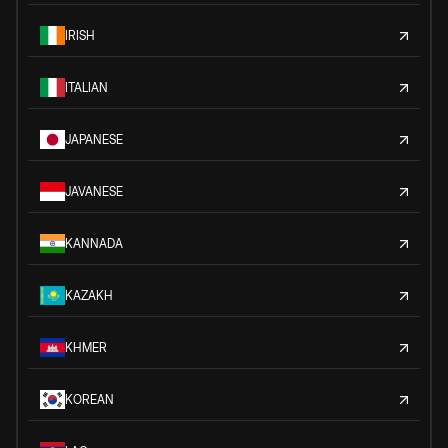
IRISH
ITALIAN
JAPANESE
JAVANESE
KANNADA
KAZAKH
KHMER
KOREAN