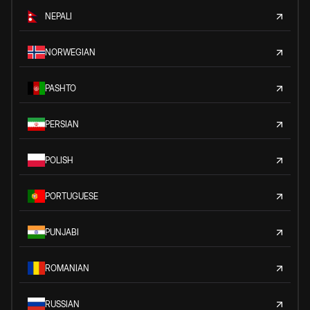
NEPALI
NORWEGIAN
PASHTO
PERSIAN
POLISH
PORTUGUESE
PUNJABI
ROMANIAN
RUSSIAN