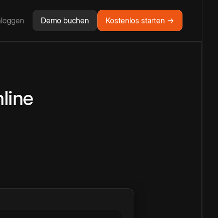
nloggen
Demo buchen
Kostenlos starten →
line