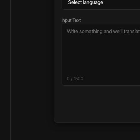
Input Text
0
/ 1500