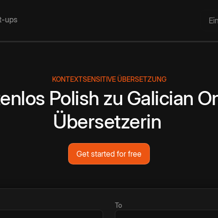
rt-ups
Ei
KONTEXTSENSITIVE ÜBERSETZUNG
enlos
Polish
zu
Galician
On
Übersetzerin
Get started for free
To