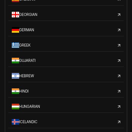
GEORGIAN
GERMAN
GREEK
GUJARATI
HEBREW
HINDI
HUNGARIAN
ICELANDIC