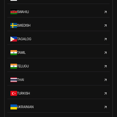
SWAHILI
SWEDISH
TAGALOG
TAMIL
TELUGU
THAI
TURKISH
UKRAINIAN