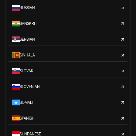
RUSSIAN
SANSKRIT
SERBIAN
SINHALA
SLOVAK
SLOVENIAN
SOMALI
SPANISH
SUNDANESE