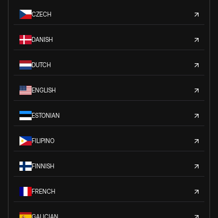
CZECH
DANISH
DUTCH
ENGLISH
ESTONIAN
FILIPINO
FINNISH
FRENCH
GALICIAN