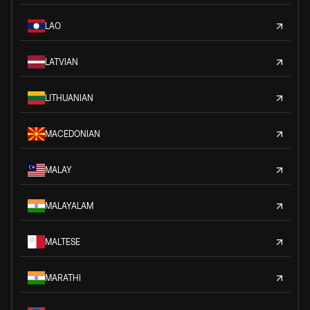
LAO
LATVIAN
LITHUANIAN
MACEDONIAN
MALAY
MALAYALAM
MALTESE
MARATHI