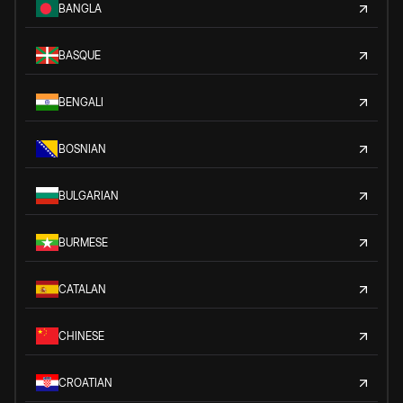
BANGLA
BASQUE
BENGALI
BOSNIAN
BULGARIAN
BURMESE
CATALAN
CHINESE
CROATIAN