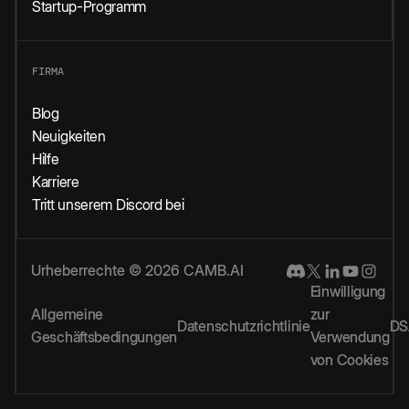
Startup-Programm
FIRMA
Blog
Neuigkeiten
Hilfe
Karriere
Tritt unserem Discord bei
Urheberrechte © 2026 CAMB.AI
Einwilligung
Allgemeine
zur
Datenschutzrichtlinie
DS
Geschäftsbedingungen
Verwendung
von Cookies