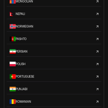
MONGOLIAN
NEPALI
NORWEGIAN
PASHTO
PERSIAN
POLISH
PORTUGUESE
PUNJABI
ROMANIAN