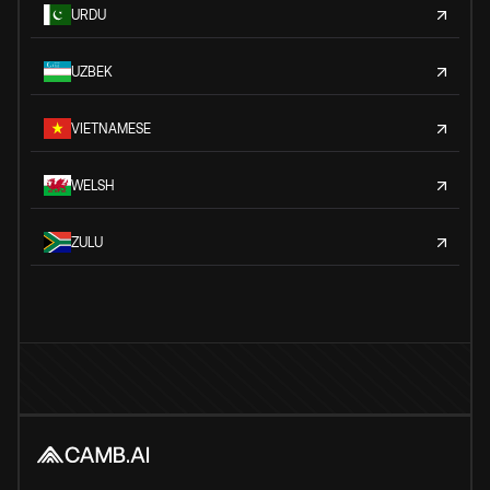
URDU
UZBEK
VIETNAMESE
WELSH
ZULU