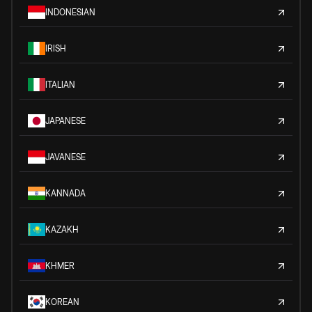
INDONESIAN
IRISH
ITALIAN
JAPANESE
JAVANESE
KANNADA
KAZAKH
KHMER
KOREAN