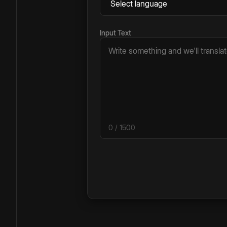
Input Text
0
/ 1500