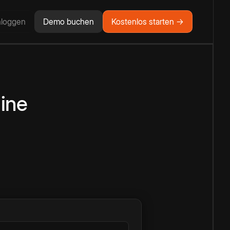
nloggen
Demo buchen
Kostenlos starten →
ine