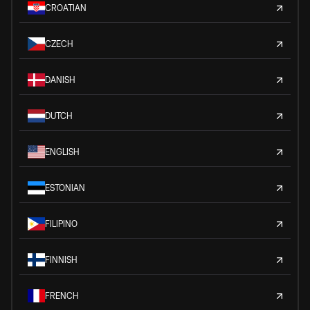
CROATIAN
CZECH
DANISH
DUTCH
ENGLISH
ESTONIAN
FILIPINO
FINNISH
FRENCH