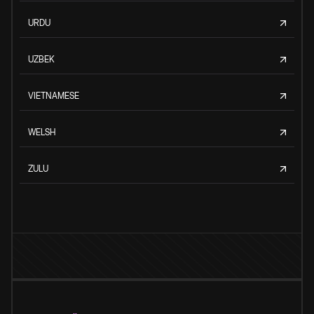
URDU
UZBEK
VIETNAMESE
WELSH
ZULU