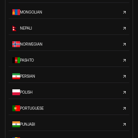
MONGOLIAN
NEPALI
NORWEGIAN
PASHTO
PERSIAN
POLISH
PORTUGUESE
PUNJABI