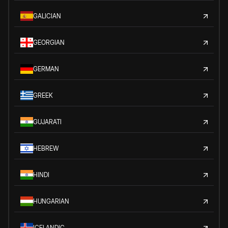
GALICIAN
GEORGIAN
GERMAN
GREEK
GUJARATI
HEBREW
HINDI
HUNGARIAN
ICELANDIC