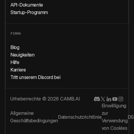
API-Dokumente
Startup-Programm
FIRMA
Blog
Neuigkeiten
Hilfe
Karriere
Tritt unserem Discord bei
Urheberrechte © 2026 CAMB.AI
Einwilligung
Allgemeine
zur
Datenschutzrichtlinie
DS
Geschäftsbedingungen
Verwendung
von Cookies