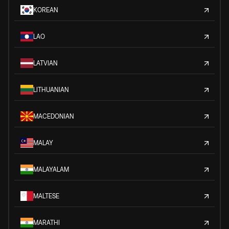
KOREAN
LAO
LATVIAN
LITHUANIAN
MACEDONIAN
MALAY
MALAYALAM
MALTESE
MARATHI