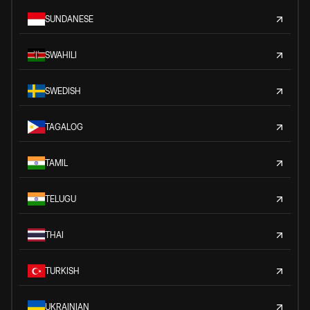
SUNDANESE
SWAHILI
SWEDISH
TAGALOG
TAMIL
TELUGU
THAI
TURKISH
UKRAINIAN