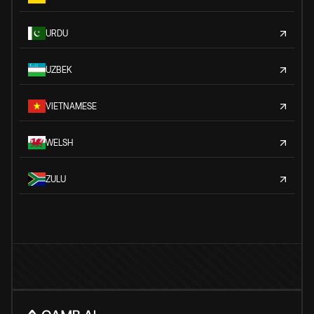
URDU
UZBEK
VIETNAMESE
WELSH
ZULU