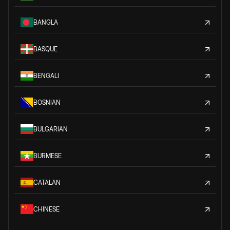
BANGLA
BASQUE
BENGALI
BOSNIAN
BULGARIAN
BURMESE
CATALAN
CHINESE