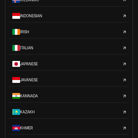
INDONESIAN
IRISH
ITALIAN
JAPANESE
JAVANESE
KANNADA
KAZAKH
KHMER