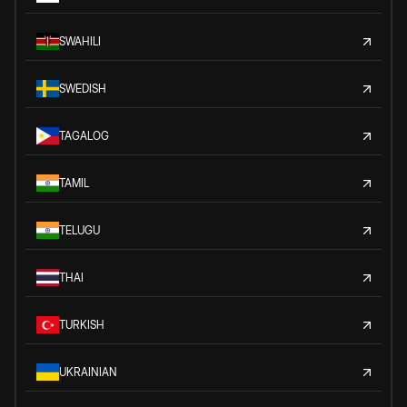
SWAHILI
SWEDISH
TAGALOG
TAMIL
TELUGU
THAI
TURKISH
UKRAINIAN