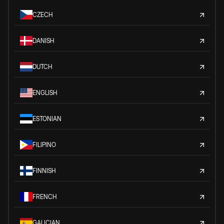
CZECH
DANISH
DUTCH
ENGLISH
ESTONIAN
FILIPINO
FINNISH
FRENCH
GALICIAN