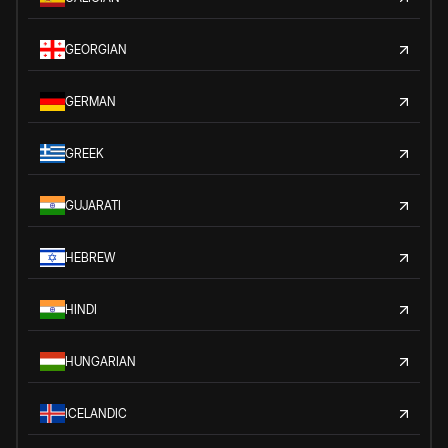
GEORGIAN
GERMAN
GREEK
GUJARATI
HEBREW
HINDI
HUNGARIAN
ICELANDIC