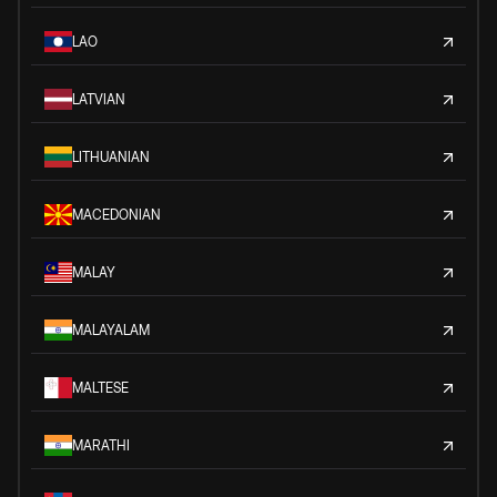
LAO
LATVIAN
LITHUANIAN
MACEDONIAN
MALAY
MALAYALAM
MALTESE
MARATHI