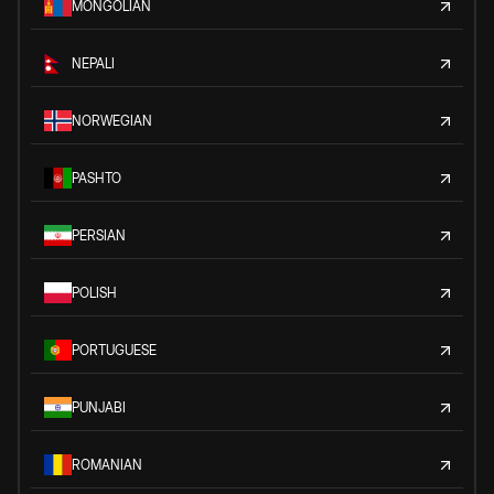
MONGOLIAN
NEPALI
NORWEGIAN
PASHTO
PERSIAN
POLISH
PORTUGUESE
PUNJABI
ROMANIAN