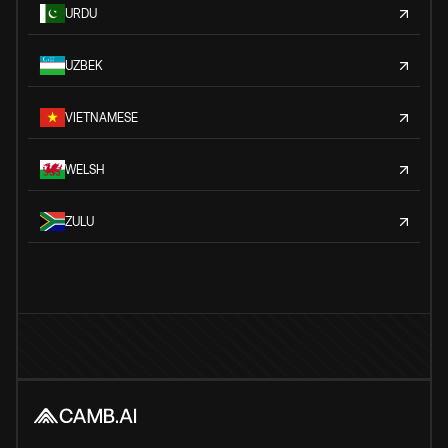
URDU
UZBEK
VIETNAMESE
WELSH
ZULU