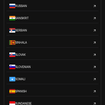
RUSSIAN
SANSKRIT
SERBIAN
SINHALA
SLOVAK
SLOVENIAN
SOMALI
SPANISH
SUNDANESE