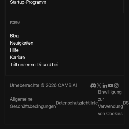
Startup-Programm
FIRMA
Blog
Neuigkeiten
Hilfe
Karriere
Tritt unserem Discord bei
Urheberrechte © 2026 CAMB.AI
Einwilligung
Allgemeine
zur
Datenschutzrichtlinie
DS
Geschäftsbedingungen
Verwendung
von Cookies