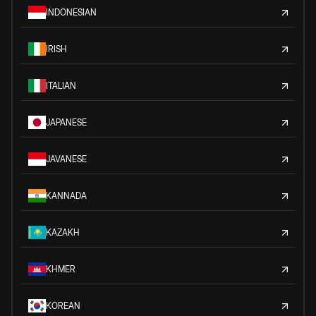
INDONESIAN
IRISH
ITALIAN
JAPANESE
JAVANESE
KANNADA
KAZAKH
KHMER
KOREAN