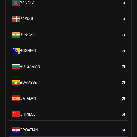
BANGLA
BASQUE
BENGALI
BOSNIAN
BULGARIAN
BURMESE
CATALAN
CHINESE
CROATIAN