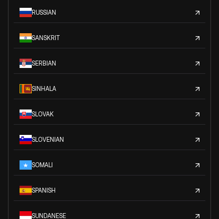
RUSSIAN
SANSKRIT
SERBIAN
SINHALA
SLOVAK
SLOVENIAN
SOMALI
SPANISH
SUNDANESE