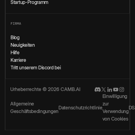
Startup-Programm
FIRMA
Blog
Neuigkeiten
Hilfe
Karriere
Tritt unserem Discord bei
Urheberrechte © 2026 CAMB.AI
Einwilligung
Allgemeine
zur
Datenschutzrichtlinie
DS
Geschäftsbedingungen
Verwendung
von Cookies