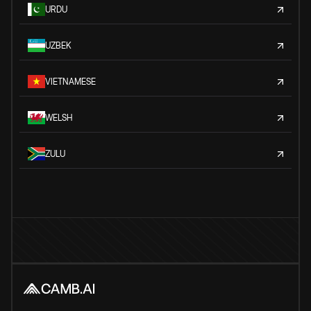
URDU
UZBEK
VIETNAMESE
WELSH
ZULU