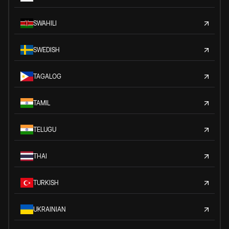
SWAHILI
SWEDISH
TAGALOG
TAMIL
TELUGU
THAI
TURKISH
UKRAINIAN