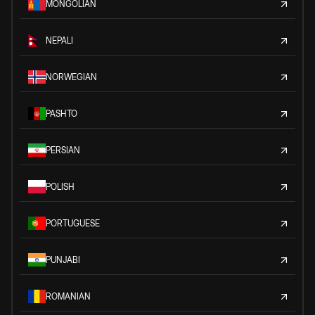
MONGOLIAN
NEPALI
NORWEGIAN
PASHTO
PERSIAN
POLISH
PORTUGUESE
PUNJABI
ROMANIAN