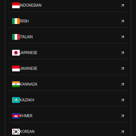
INDONESIAN
IRISH
ITALIAN
JAPANESE
JAVANESE
KANNADA
KAZAKH
KHMER
KOREAN