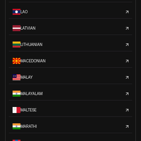
LAO
LATVIAN
LITHUANIAN
MACEDONIAN
MALAY
MALAYALAM
MALTESE
MARATHI