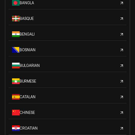
BANGLA
BASQUE
BENGALI
BOSNIAN
BULGARIAN
BURMESE
CATALAN
CHINESE
CROATIAN