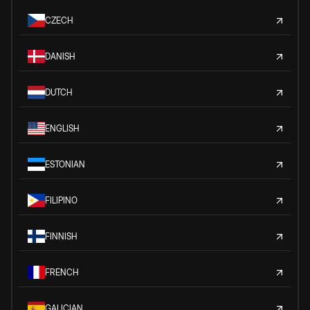
CZECH
DANISH
DUTCH
ENGLISH
ESTONIAN
FILIPINO
FINNISH
FRENCH
GALICIAN