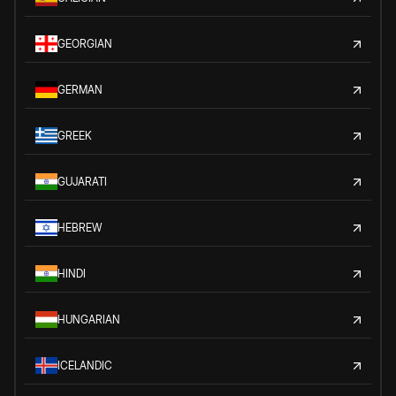
GEORGIAN
GERMAN
GREEK
GUJARATI
HEBREW
HINDI
HUNGARIAN
ICELANDIC