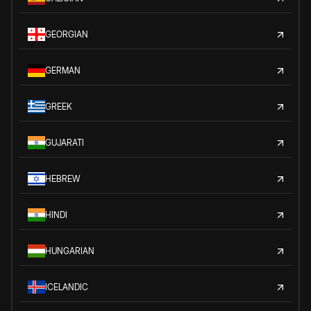
GEORGIAN
GERMAN
GREEK
GUJARATI
HEBREW
HINDI
HUNGARIAN
ICELANDIC