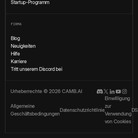
Startup-Programm
FIRMA
Blog
Neuigkeiten
Hilfe
Karriere
Tritt unserem Discord bei
Urheberrechte © 2026 CAMB.AI
Einwilligung
Allgemeine
zur
Datenschutzrichtlinie
DS
Geschäftsbedingungen
Verwendung
von Cookies