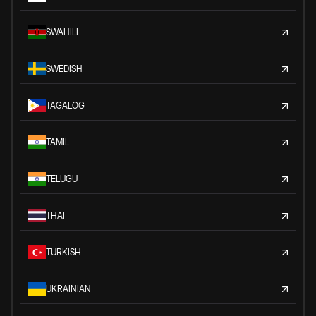
SWAHILI
SWEDISH
TAGALOG
TAMIL
TELUGU
THAI
TURKISH
UKRAINIAN