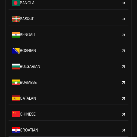
BANGLA
BASQUE
BENGALI
BOSNIAN
BULGARIAN
BURMESE
CATALAN
CHINESE
CROATIAN