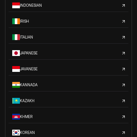
INDONESIAN
IRISH
ITALIAN
JAPANESE
JAVANESE
KANNADA
KAZAKH
KHMER
KOREAN