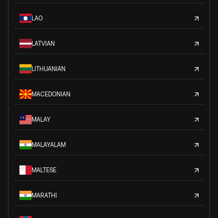
LAO
LATVIAN
LITHUANIAN
MACEDONIAN
MALAY
MALAYALAM
MALTESE
MARATHI