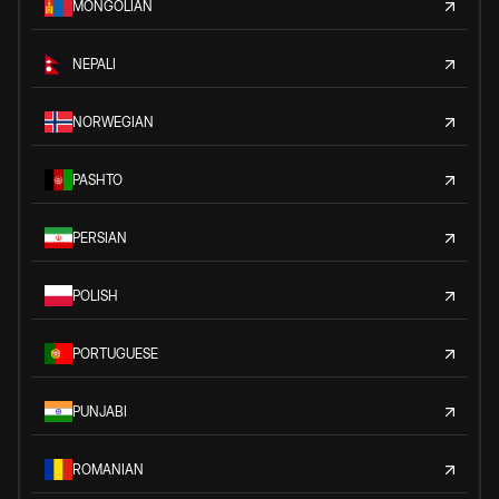
MONGOLIAN
NEPALI
NORWEGIAN
PASHTO
PERSIAN
POLISH
PORTUGUESE
PUNJABI
ROMANIAN