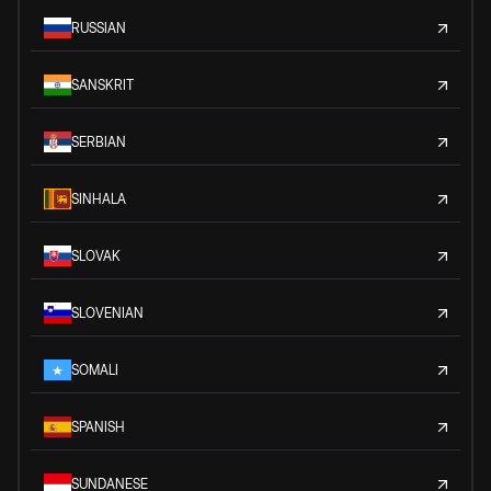
RUSSIAN
SANSKRIT
SERBIAN
SINHALA
SLOVAK
SLOVENIAN
SOMALI
SPANISH
SUNDANESE