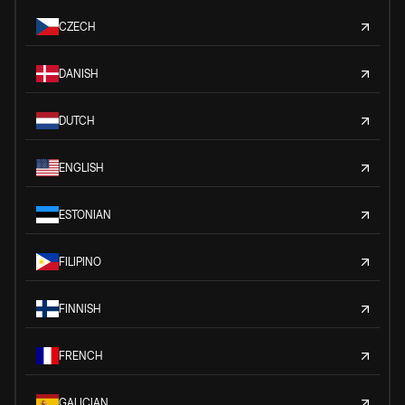
CZECH
DANISH
DUTCH
ENGLISH
ESTONIAN
FILIPINO
FINNISH
FRENCH
GALICIAN