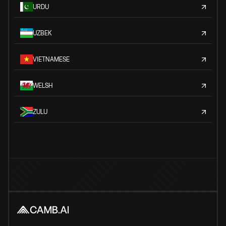
URDU
UZBEK
VIETNAMESE
WELSH
ZULU