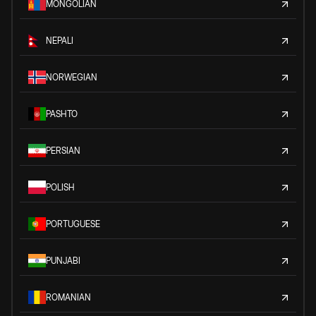
MONGOLIAN
NEPALI
NORWEGIAN
PASHTO
PERSIAN
POLISH
PORTUGUESE
PUNJABI
ROMANIAN