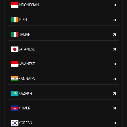
INDONESIAN
IRISH
ITALIAN
JAPANESE
JAVANESE
KANNADA
KAZAKH
KHMER
KOREAN