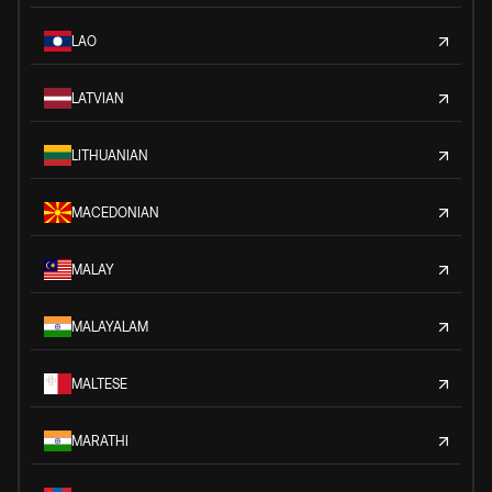
LAO
LATVIAN
LITHUANIAN
MACEDONIAN
MALAY
MALAYALAM
MALTESE
MARATHI