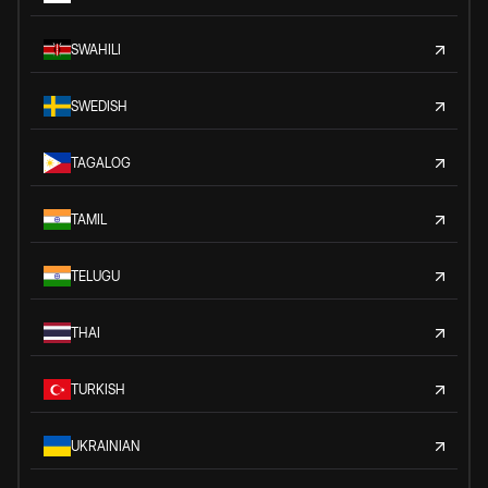
SWAHILI
SWEDISH
TAGALOG
TAMIL
TELUGU
THAI
TURKISH
UKRAINIAN