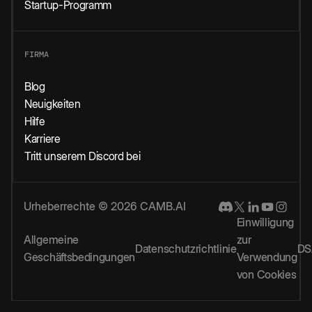
Startup-Programm
FIRMA
Blog
Neuigkeiten
Hilfe
Karriere
Tritt unserem Discord bei
Urheberrechte © 2026 CAMB.AI
Einwilligung
Allgemeine
zur
Datenschutzrichtlinie
DS
Geschäftsbedingungen
Verwendung
von Cookies