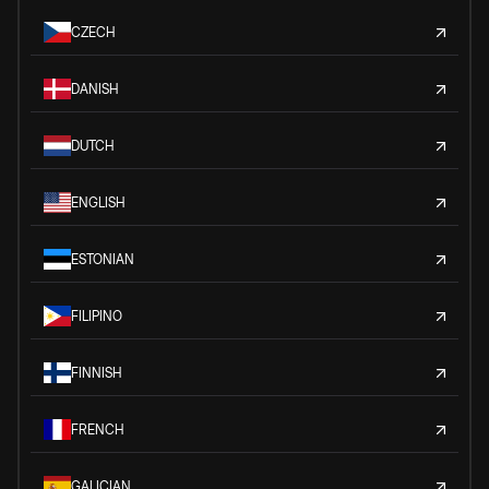
CZECH
DANISH
DUTCH
ENGLISH
ESTONIAN
FILIPINO
FINNISH
FRENCH
GALICIAN