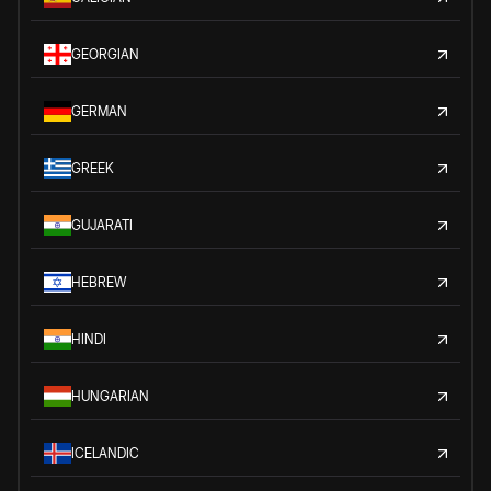
GEORGIAN
GERMAN
GREEK
GUJARATI
HEBREW
HINDI
HUNGARIAN
ICELANDIC