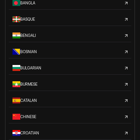
BANGLA
BASQUE
BENGALI
BOSNIAN
BULGARIAN
BURMESE
CATALAN
CHINESE
CROATIAN