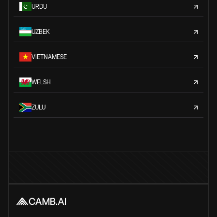
URDU
UZBEK
VIETNAMESE
WELSH
ZULU