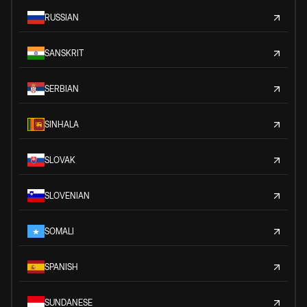
RUSSIAN
SANSKRIT
SERBIAN
SINHALA
SLOVAK
SLOVENIAN
SOMALI
SPANISH
SUNDANESE