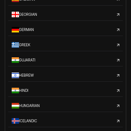
GEORGIAN
GERMAN
GREEK
GUJARATI
HEBREW
HINDI
HUNGARIAN
ICELANDIC