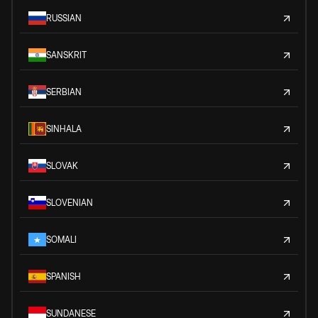
RUSSIAN
SANSKRIT
SERBIAN
SINHALA
SLOVAK
SLOVENIAN
SOMALI
SPANISH
SUNDANESE