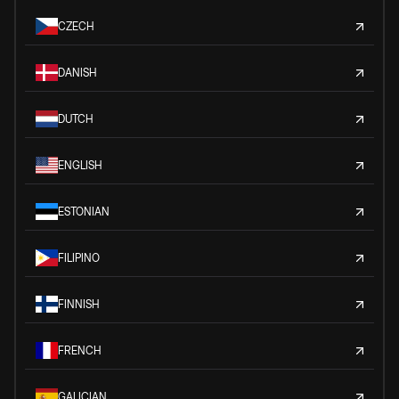
CZECH
DANISH
DUTCH
ENGLISH
ESTONIAN
FILIPINO
FINNISH
FRENCH
GALICIAN