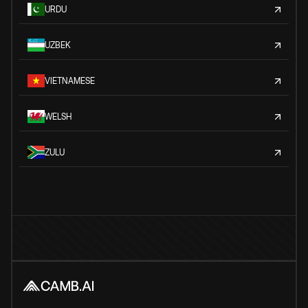
URDU
UZBEK
VIETNAMESE
WELSH
ZULU