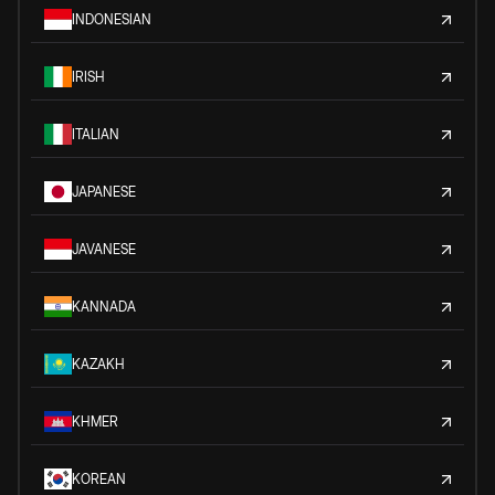
INDONESIAN
IRISH
ITALIAN
JAPANESE
JAVANESE
KANNADA
KAZAKH
KHMER
KOREAN