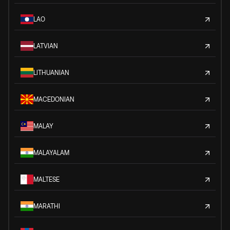
LAO
LATVIAN
LITHUANIAN
MACEDONIAN
MALAY
MALAYALAM
MALTESE
MARATHI