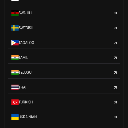
SWAHILI
SWEDISH
TAGALOG
TAMIL
TELUGU
THAI
TURKISH
UKRAINIAN