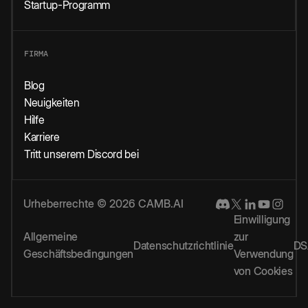
Startup-Programm
FIRMA
Blog
Neuigkeiten
Hilfe
Karriere
Tritt unserem Discord bei
Urheberrechte © 2026 CAMB.AI
Einwilligung
Allgemeine
zur
Datenschutzrichtlinie
DS
Geschäftsbedingungen
Verwendung
von Cookies