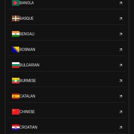
BANGLA
BASQUE
BENGALI
BOSNIAN
BULGARIAN
BURMESE
CATALAN
CHINESE
CROATIAN