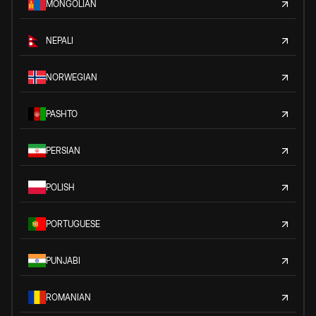
MONGOLIAN
NEPALI
NORWEGIAN
PASHTO
PERSIAN
POLISH
PORTUGUESE
PUNJABI
ROMANIAN