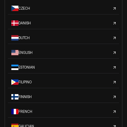
CZECH
DANISH
DUTCH
ENGLISH
ESTONIAN
FILIPINO
FINNISH
FRENCH
GALICIAN