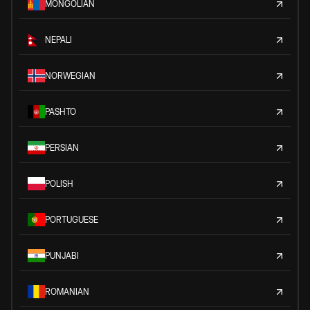
MONGOLIAN
NEPALI
NORWEGIAN
PASHTO
PERSIAN
POLISH
PORTUGUESE
PUNJABI
ROMANIAN