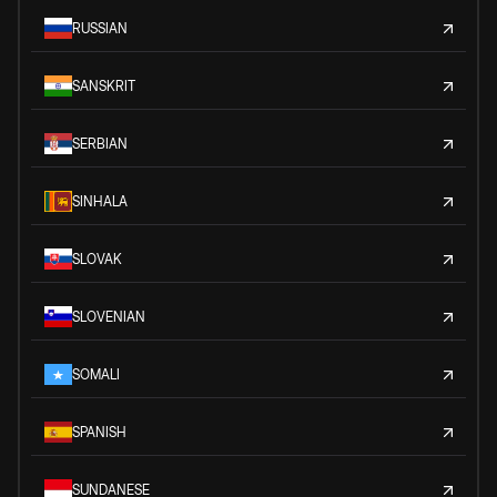
RUSSIAN
SANSKRIT
SERBIAN
SINHALA
SLOVAK
SLOVENIAN
SOMALI
SPANISH
SUNDANESE