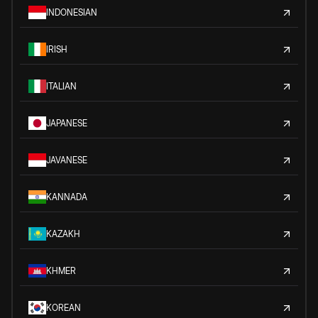
INDONESIAN
IRISH
ITALIAN
JAPANESE
JAVANESE
KANNADA
KAZAKH
KHMER
KOREAN