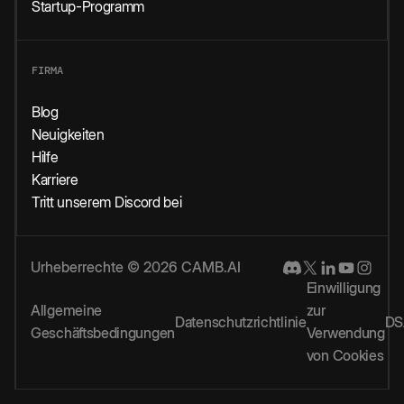
Startup-Programm
FIRMA
Blog
Neuigkeiten
Hilfe
Karriere
Tritt unserem Discord bei
Urheberrechte © 2026 CAMB.AI
Einwilligung
Allgemeine
zur
Datenschutzrichtlinie
DS
Geschäftsbedingungen
Verwendung
von Cookies