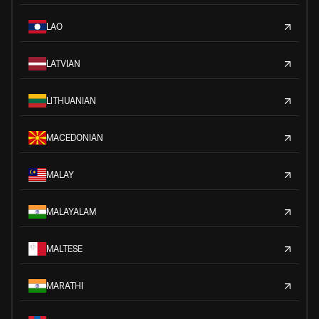
LAO
LATVIAN
LITHUANIAN
MACEDONIAN
MALAY
MALAYALAM
MALTESE
MARATHI