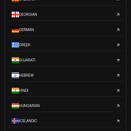
GEORGIAN
GERMAN
GREEK
GUJARATI
HEBREW
HINDI
HUNGARIAN
ICELANDIC