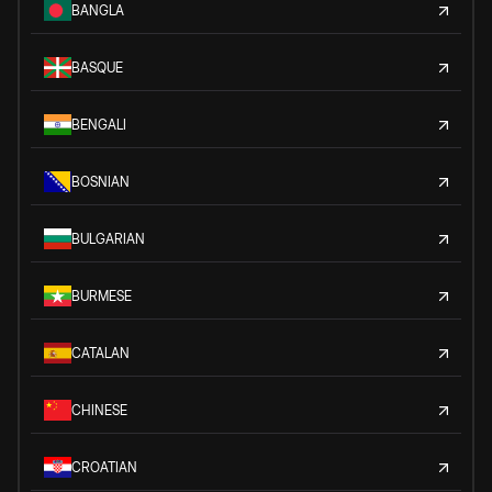
BANGLA
BASQUE
BENGALI
BOSNIAN
BULGARIAN
BURMESE
CATALAN
CHINESE
CROATIAN