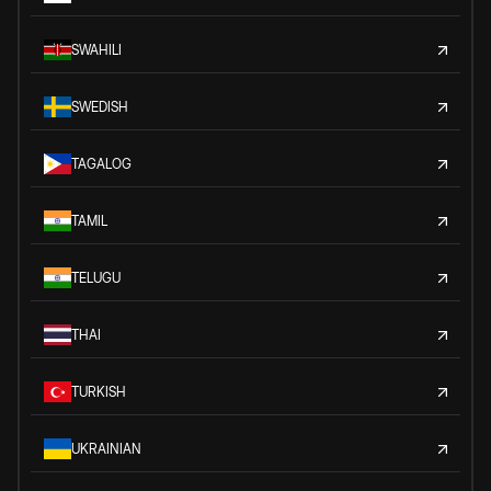
SWAHILI
SWEDISH
TAGALOG
TAMIL
TELUGU
THAI
TURKISH
UKRAINIAN