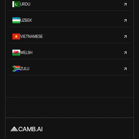
URDU
UZBEK
VIETNAMESE
WELSH
ZULU