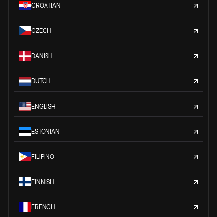
CROATIAN
CZECH
DANISH
DUTCH
ENGLISH
ESTONIAN
FILIPINO
FINNISH
FRENCH