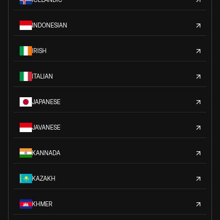
INDONESIAN
IRISH
ITALIAN
JAPANESE
JAVANESE
KANNADA
KAZAKH
KHMER