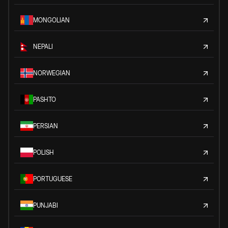
MONGOLIAN
NEPALI
NORWEGIAN
PASHTO
PERSIAN
POLISH
PORTUGUESE
PUNJABI