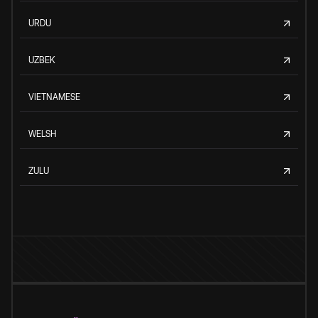
URDU
UZBEK
VIETNAMESE
WELSH
ZULU