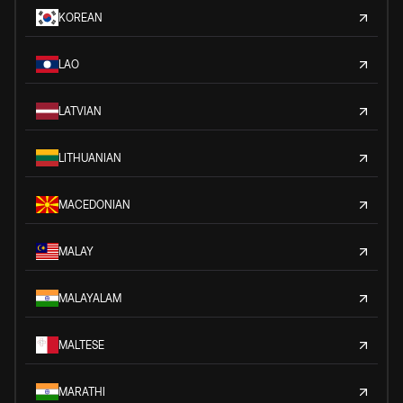
KOREAN
LAO
LATVIAN
LITHUANIAN
MACEDONIAN
MALAY
MALAYALAM
MALTESE
MARATHI