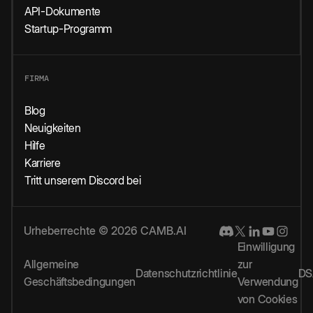
API-Dokumente
Startup-Programm
FIRMA
Blog
Neuigkeiten
Hilfe
Karriere
Tritt unserem Discord bei
Urheberrechte © 2026 CAMB.AI
Einwilligung
Allgemeine
zur
Datenschutzrichtlinie
DS
Geschäftsbedingungen
Verwendung
von Cookies