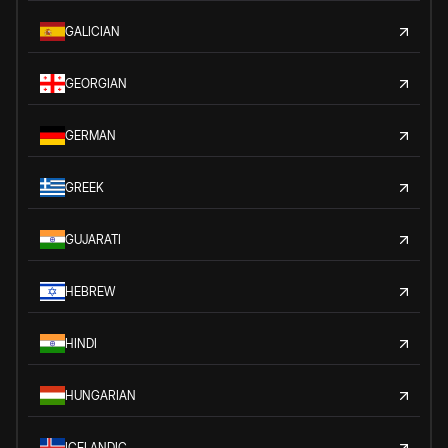
GALICIAN
GEORGIAN
GERMAN
GREEK
GUJARATI
HEBREW
HINDI
HUNGARIAN
ICELANDIC