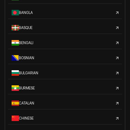
BANGLA
BASQUE
BENGALI
BOSNIAN
BULGARIAN
BURMESE
CATALAN
CHINESE