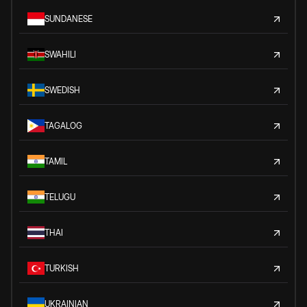
SUNDANESE
SWAHILI
SWEDISH
TAGALOG
TAMIL
TELUGU
THAI
TURKISH
UKRAINIAN