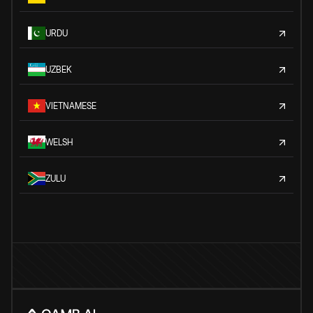
URDU
UZBEK
VIETNAMESE
WELSH
ZULU