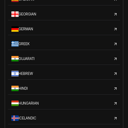
GEORGIAN
GERMAN
GREEK
GUJARATI
HEBREW
HINDI
HUNGARIAN
ICELANDIC