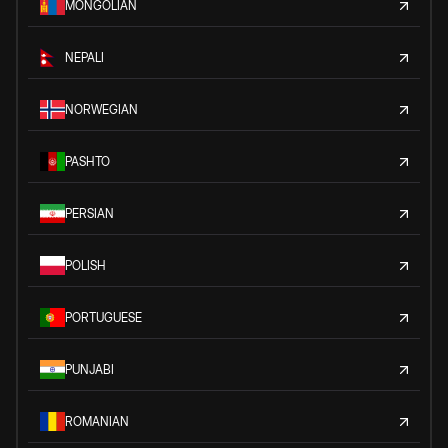
MONGOLIAN
NEPALI
NORWEGIAN
PASHTO
PERSIAN
POLISH
PORTUGUESE
PUNJABI
ROMANIAN