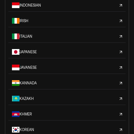
INDONESIAN
IRISH
ITALIAN
JAPANESE
JAVANESE
KANNADA
KAZAKH
KHMER
KOREAN