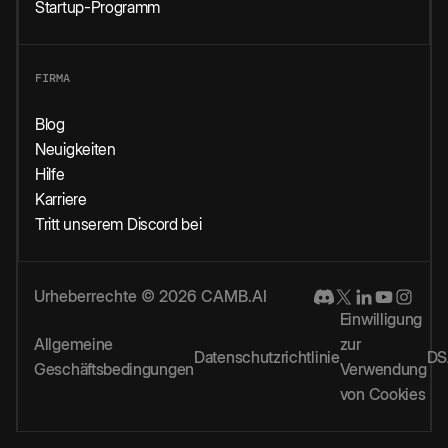
Startup-Programm
FIRMA
Blog
Neuigkeiten
Hilfe
Karriere
Tritt unserem Discord bei
Urheberrechte © 2026 CAMB.AI
Einwilligung
Allgemeine
zur
Datenschutzrichtlinie
DS
Geschäftsbedingungen
Verwendung
von Cookies