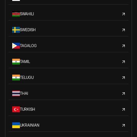
SWAHILI
SWEDISH
TAGALOG
TAMIL
TELUGU
THAI
TURKISH
UKRAINIAN