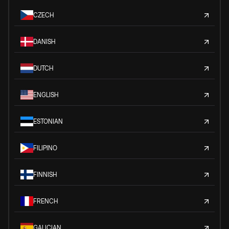
CZECH
DANISH
DUTCH
ENGLISH
ESTONIAN
FILIPINO
FINNISH
FRENCH
GALICIAN