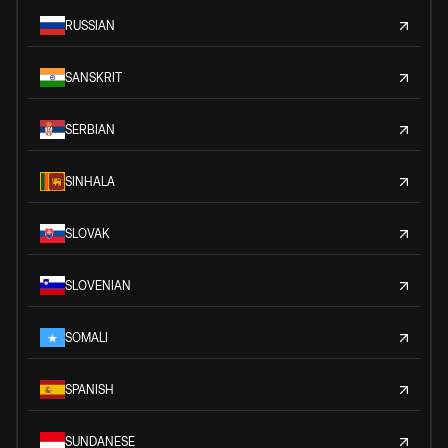
RUSSIAN
SANSKRIT
SERBIAN
SINHALA
SLOVAK
SLOVENIAN
SOMALI
SPANISH
SUNDANESE