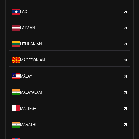
LAO
LATVIAN
LITHUANIAN
MACEDONIAN
MALAY
MALAYALAM
MALTESE
MARATHI