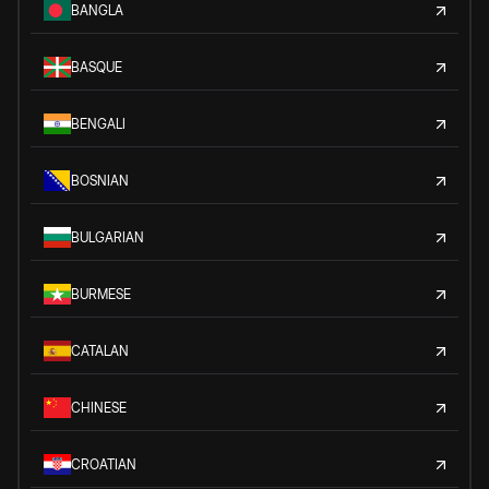
BANGLA
BASQUE
BENGALI
BOSNIAN
BULGARIAN
BURMESE
CATALAN
CHINESE
CROATIAN