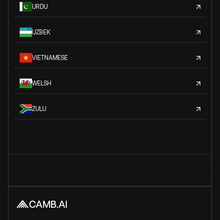
URDU
UZBEK
VIETNAMESE
WELSH
ZULU