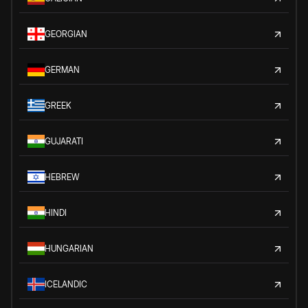
GEORGIAN
GERMAN
GREEK
GUJARATI
HEBREW
HINDI
HUNGARIAN
ICELANDIC