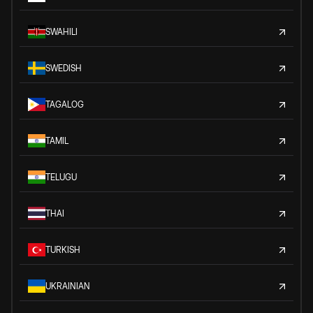
SWAHILI
SWEDISH
TAGALOG
TAMIL
TELUGU
THAI
TURKISH
UKRAINIAN