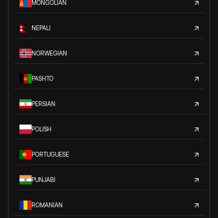
MONGOLIAN
NEPALI
NORWEGIAN
PASHTO
PERSIAN
POLISH
PORTUGUESE
PUNJABI
ROMANIAN