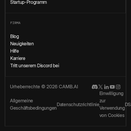
Startup-Programm
FIRMA
Blog
Neuigkeiten
Hilfe
Karriere
Tritt unserem Discord bei
Urheberrechte © 2026 CAMB.AI
Einwilligung
Allgemeine
zur
Datenschutzrichtlinie
DS
Geschäftsbedingungen
Verwendung
von Cookies