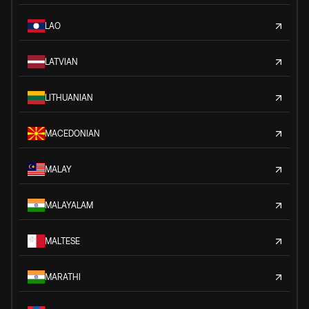
LAO
LATVIAN
LITHUANIAN
MACEDONIAN
MALAY
MALAYALAM
MALTESE
MARATHI