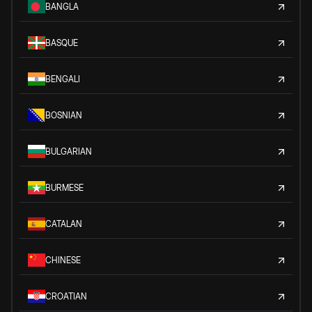
BANGLA
BASQUE
BENGALI
BOSNIAN
BULGARIAN
BURMESE
CATALAN
CHINESE
CROATIAN