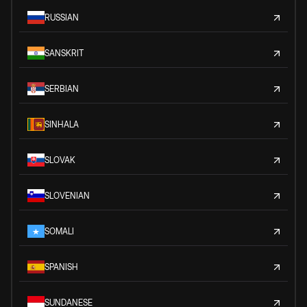
RUSSIAN
SANSKRIT
SERBIAN
SINHALA
SLOVAK
SLOVENIAN
SOMALI
SPANISH
SUNDANESE