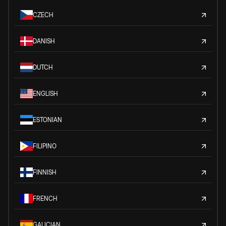
CZECH
DANISH
DUTCH
ENGLISH
ESTONIAN
FILIPINO
FINNISH
FRENCH
GALICIAN