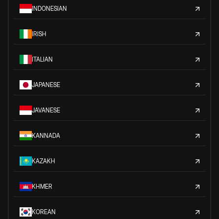
INDONESIAN
IRISH
ITALIAN
JAPANESE
JAVANESE
KANNADA
KAZAKH
KHMER
KOREAN