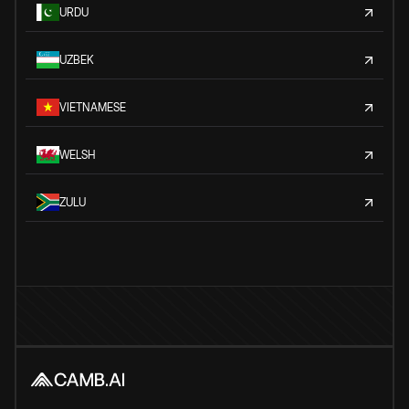
URDU
UZBEK
VIETNAMESE
WELSH
ZULU