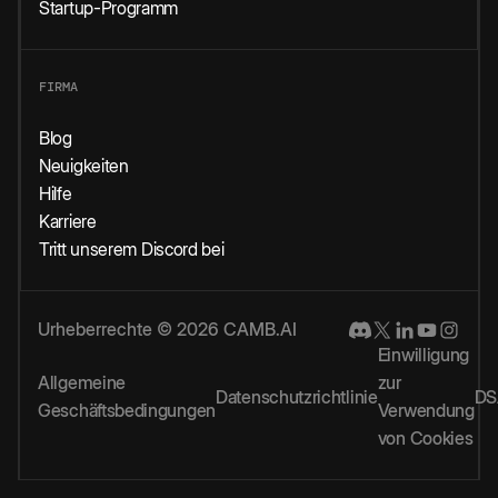
Startup-Programm
FIRMA
Blog
Neuigkeiten
Hilfe
Karriere
Tritt unserem Discord bei
Urheberrechte © 2026 CAMB.AI
Einwilligung
Allgemeine
zur
Datenschutzrichtlinie
DS
Geschäftsbedingungen
Verwendung
von Cookies