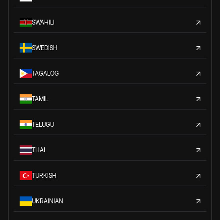
SWAHILI
SWEDISH
TAGALOG
TAMIL
TELUGU
THAI
TURKISH
UKRAINIAN