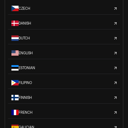
CZECH
DANISH
DUTCH
ENGLISH
ESTONIAN
FILIPINO
FINNISH
FRENCH
GALICIAN