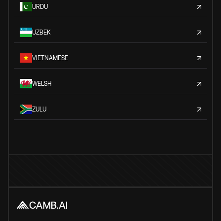
URDU
UZBEK
VIETNAMESE
WELSH
ZULU