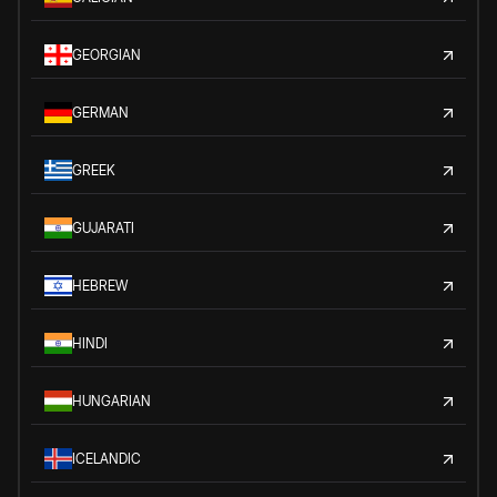
GEORGIAN
GERMAN
GREEK
GUJARATI
HEBREW
HINDI
HUNGARIAN
ICELANDIC