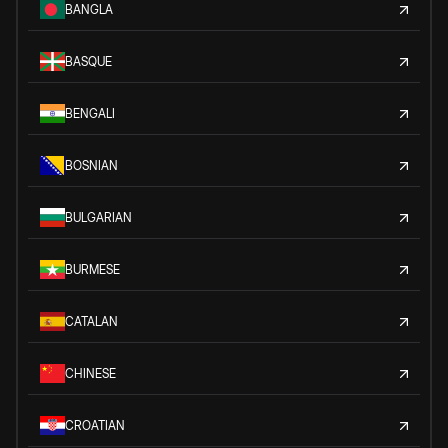
BANGLA
BASQUE
BENGALI
BOSNIAN
BULGARIAN
BURMESE
CATALAN
CHINESE
CROATIAN