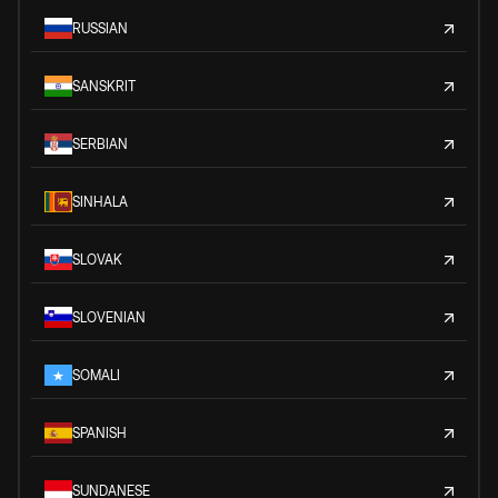
RUSSIAN
SANSKRIT
SERBIAN
SINHALA
SLOVAK
SLOVENIAN
SOMALI
SPANISH
SUNDANESE