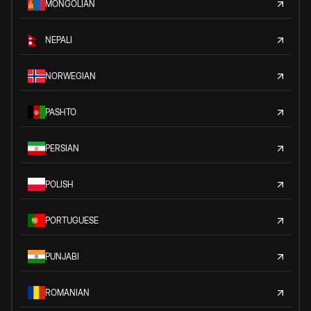
MONGOLIAN
NEPALI
NORWEGIAN
PASHTO
PERSIAN
POLISH
PORTUGUESE
PUNJABI
ROMANIAN