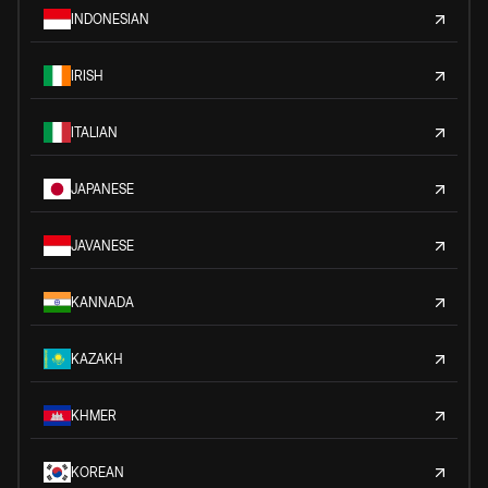
INDONESIAN
IRISH
ITALIAN
JAPANESE
JAVANESE
KANNADA
KAZAKH
KHMER
KOREAN