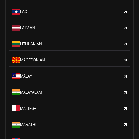
LAO
LATVIAN
LITHUANIAN
MACEDONIAN
MALAY
MALAYALAM
MALTESE
MARATHI