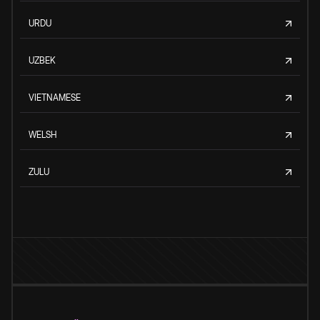
URDU
UZBEK
VIETNAMESE
WELSH
ZULU