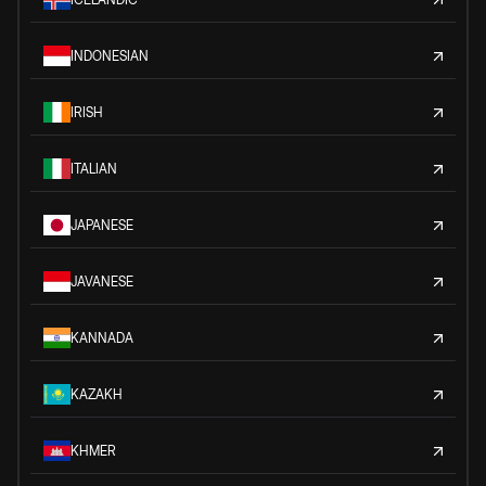
INDONESIAN
IRISH
ITALIAN
JAPANESE
JAVANESE
KANNADA
KAZAKH
KHMER