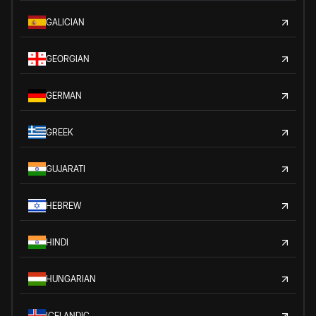
GALICIAN
GEORGIAN
GERMAN
GREEK
GUJARATI
HEBREW
HINDI
HUNGARIAN
ICELANDIC