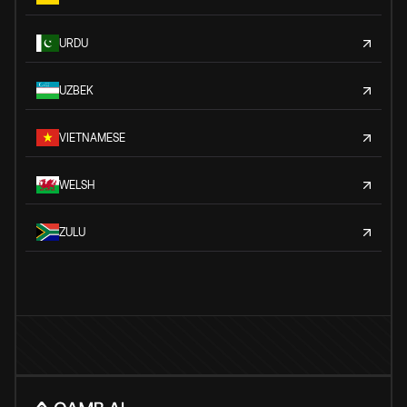
URDU
UZBEK
VIETNAMESE
WELSH
ZULU