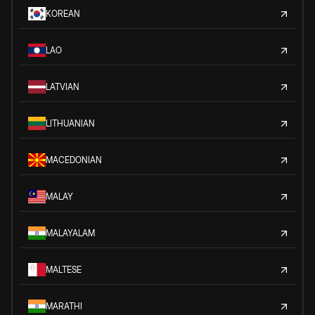
KOREAN
LAO
LATVIAN
LITHUANIAN
MACEDONIAN
MALAY
MALAYALAM
MALTESE
MARATHI