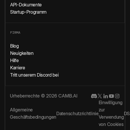
API-Dokumente
Startup-Programm
FIRMA
Blog
Neuigkeiten
Hilfe
Karriere
Tritt unserem Discord bei
Urheberrechte © 2026 CAMB.AI
Einwilligung
Allgemeine
zur
Datenschutzrichtlinie
DS
Geschäftsbedingungen
Verwendung
von Cookies