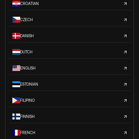
CROATIAN
CZECH
DANISH
DUTCH
ENGLISH
ESTONIAN
FILIPINO
FINNISH
FRENCH