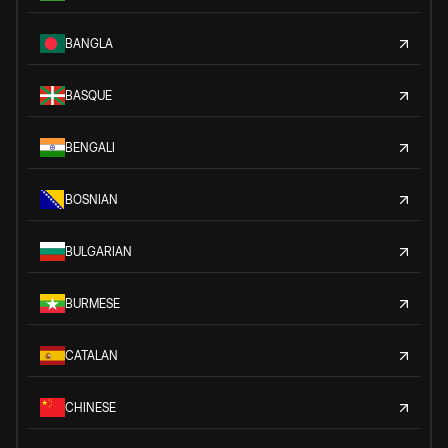
BANGLA
BASQUE
BENGALI
BOSNIAN
BULGARIAN
BURMESE
CATALAN
CHINESE