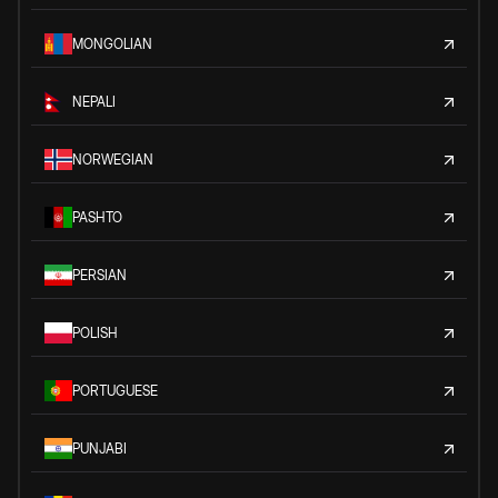
MONGOLIAN
NEPALI
NORWEGIAN
PASHTO
PERSIAN
POLISH
PORTUGUESE
PUNJABI