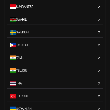
SUNDANESE
SWAHILI
SWEDISH
TAGALOG
TAMIL
TELUGU
THAI
TURKISH
UKRAINIAN