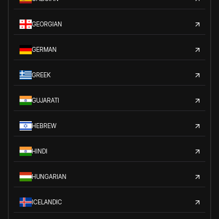
GEORGIAN
GERMAN
GREEK
GUJARATI
HEBREW
HINDI
HUNGARIAN
ICELANDIC