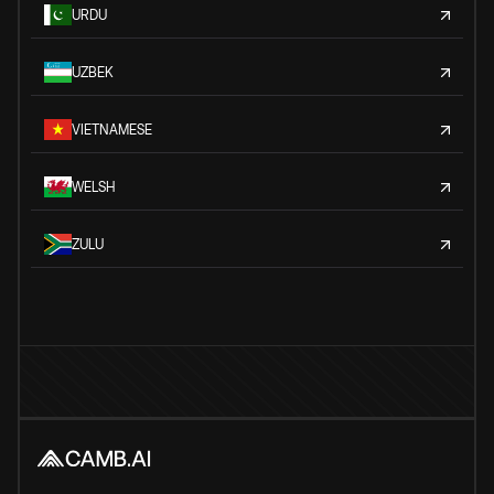
URDU
UZBEK
VIETNAMESE
WELSH
ZULU