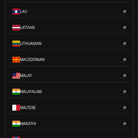
LAO
LATVIAN
LITHUANIAN
MACEDONIAN
MALAY
MALAYALAM
MALTESE
MARATHI