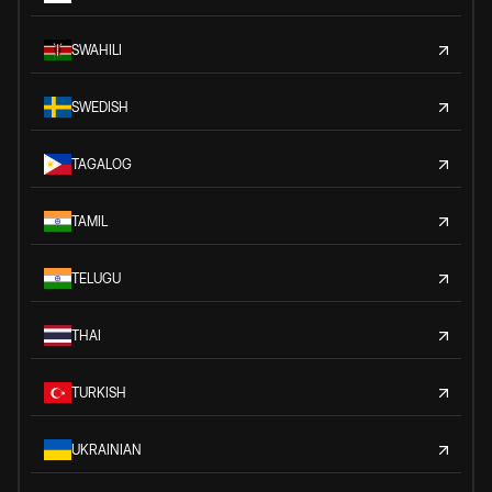
SWAHILI
SWEDISH
TAGALOG
TAMIL
TELUGU
THAI
TURKISH
UKRAINIAN