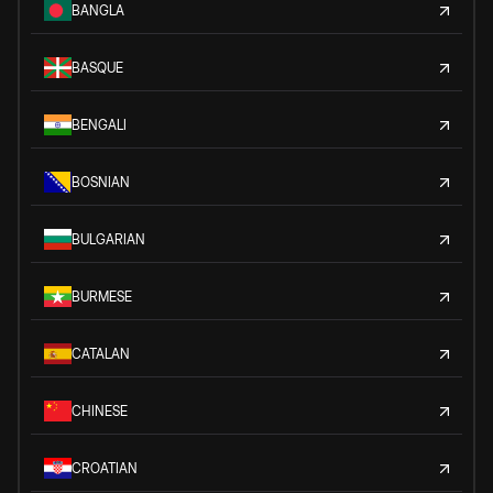
BANGLA
BASQUE
BENGALI
BOSNIAN
BULGARIAN
BURMESE
CATALAN
CHINESE
CROATIAN