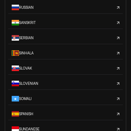
RUSSIAN
SANSKRIT
SERBIAN
SINHALA
SLOVAK
SLOVENIAN
SOMALI
SPANISH
SUNDANESE