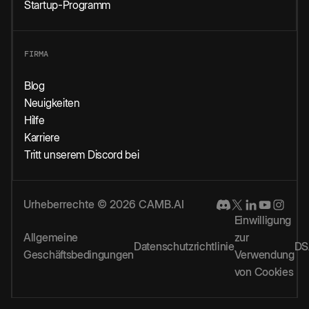
Startup-Programm
FIRMA
Blog
Neuigkeiten
Hilfe
Karriere
Tritt unserem Discord bei
Urheberrechte © 2026 CAMB.AI
Einwilligung
Allgemeine
zur
Datenschutzrichtlinie
DS
Geschäftsbedingungen
Verwendung
von Cookies