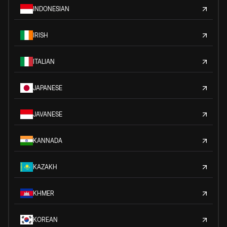
INDONESIAN
IRISH
ITALIAN
JAPANESE
JAVANESE
KANNADA
KAZAKH
KHMER
KOREAN