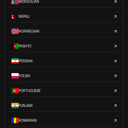
MONGOLIAN
NEPALI
NORWEGIAN
PASHTO
PERSIAN
POLISH
PORTUGUESE
PUNJABI
ROMANIAN