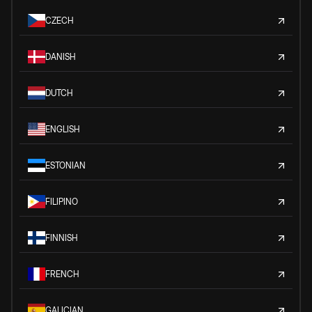
CZECH
DANISH
DUTCH
ENGLISH
ESTONIAN
FILIPINO
FINNISH
FRENCH
GALICIAN