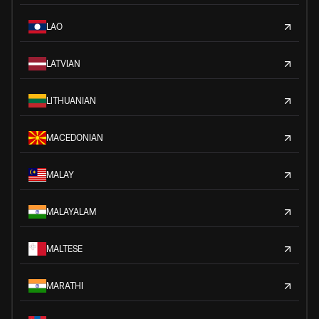
LAO
LATVIAN
LITHUANIAN
MACEDONIAN
MALAY
MALAYALAM
MALTESE
MARATHI