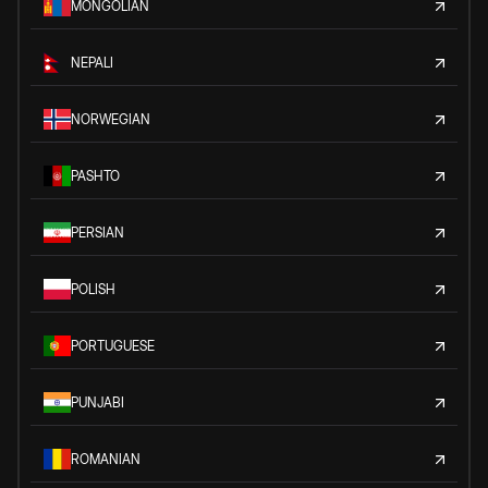
MONGOLIAN
NEPALI
NORWEGIAN
PASHTO
PERSIAN
POLISH
PORTUGUESE
PUNJABI
ROMANIAN