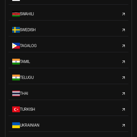
SWAHILI
SWEDISH
TAGALOG
TAMIL
TELUGU
THAI
TURKISH
UKRAINIAN