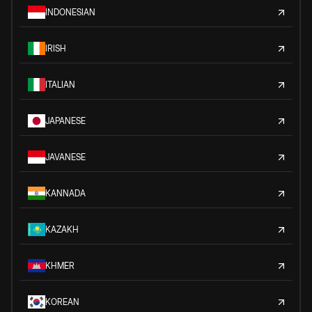
INDONESIAN
IRISH
ITALIAN
JAPANESE
JAVANESE
KANNADA
KAZAKH
KHMER
KOREAN