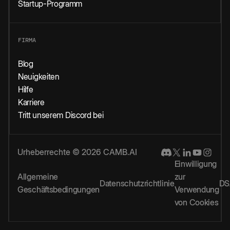
Startup-Programm
FIRMA
Blog
Neuigkeiten
Hilfe
Karriere
Tritt unserem Discord bei
Urheberrechte © 2026 CAMB.AI
Einwilligung
Allgemeine
zur
Datenschutzrichtlinie
DS
Geschäftsbedingungen
Verwendung
von Cookies