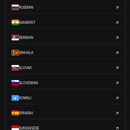
RUSSIAN
SANSKRIT
SERBIAN
SINHALA
SLOVAK
SLOVENIAN
SOMALI
SPANISH
SUNDANESE