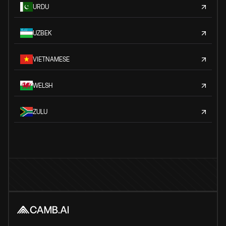
URDU
UZBEK
VIETNAMESE
WELSH
ZULU