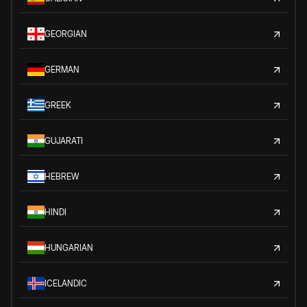
GEORGIAN
GERMAN
GREEK
GUJARATI
HEBREW
HINDI
HUNGARIAN
ICELANDIC