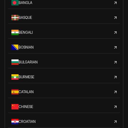
BANGLA
BASQUE
BENGALI
BOSNIAN
BULGARIAN
BURMESE
CATALAN
CHINESE
CROATIAN