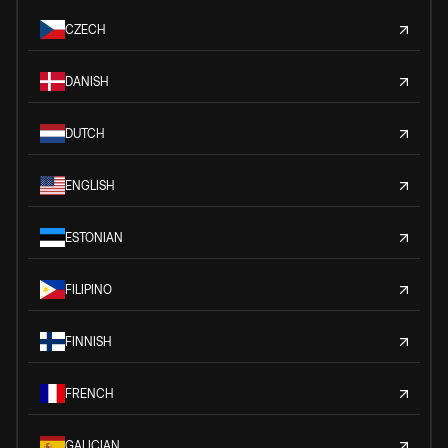
CZECH
DANISH
DUTCH
ENGLISH
ESTONIAN
FILIPINO
FINNISH
FRENCH
GALICIAN