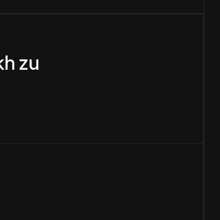
kh
zu