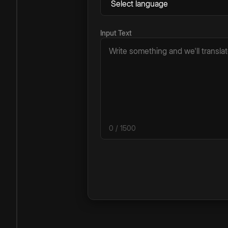
Input Text
0
/ 1500