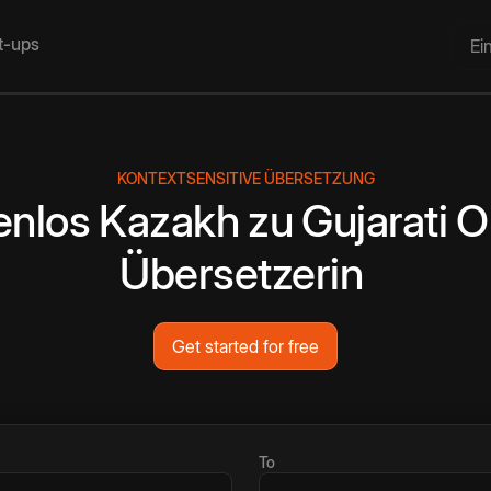
rt-ups
Ei
KONTEXTSENSITIVE ÜBERSETZUNG
enlos
Kazakh
zu
Gujarati
O
Übersetzerin
Get started for free
To