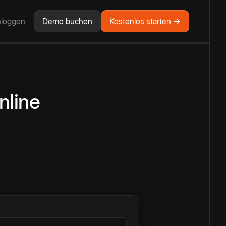
nloggen
Demo buchen
Kostenlos starten →
nline