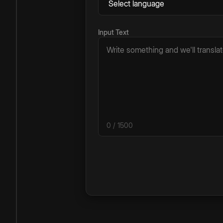
Input Text
0
/ 1500