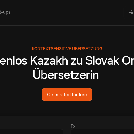
rt-ups
Ei
KONTEXTSENSITIVE ÜBERSETZUNG
enlos
Kazakh
zu
Slovak
On
Übersetzerin
Get started for free
To