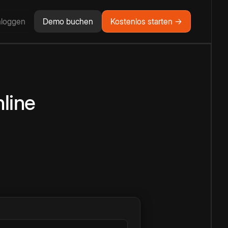
nloggen
Demo buchen
Kostenlos starten →
line