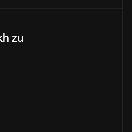
kh
zu