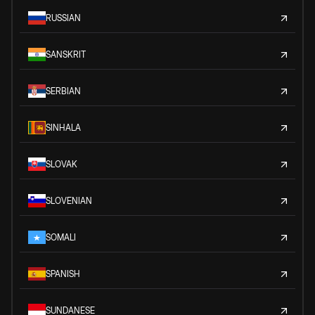
RUSSIAN
SANSKRIT
SERBIAN
SINHALA
SLOVAK
SLOVENIAN
SOMALI
SPANISH
SUNDANESE