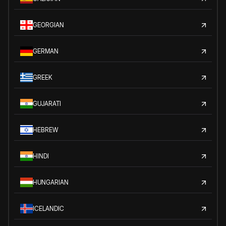
GEORGIAN
GERMAN
GREEK
GUJARATI
HEBREW
HINDI
HUNGARIAN
ICELANDIC