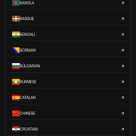
BANGLA
BASQUE
BENGALI
BOSNIAN
BULGARIAN
BURMESE
CATALAN
CHINESE
CROATIAN