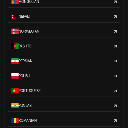
MONGOLIAN
NEPALI
NORWEGIAN
PASHTO
PERSIAN
POLISH
PORTUGUESE
PUNJABI
ROMANIAN