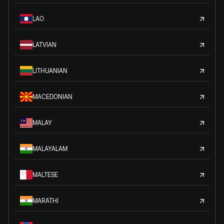
LAO
LATVIAN
LITHUANIAN
MACEDONIAN
MALAY
MALAYALAM
MALTESE
MARATHI