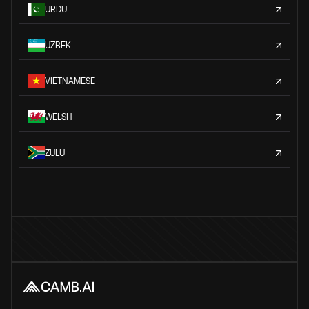
URDU
UZBEK
VIETNAMESE
WELSH
ZULU