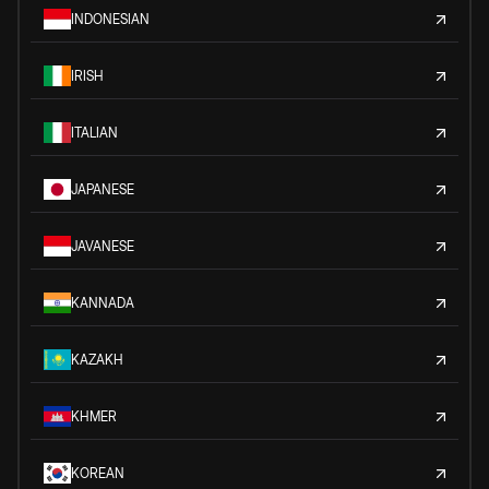
INDONESIAN
IRISH
ITALIAN
JAPANESE
JAVANESE
KANNADA
KAZAKH
KHMER
KOREAN