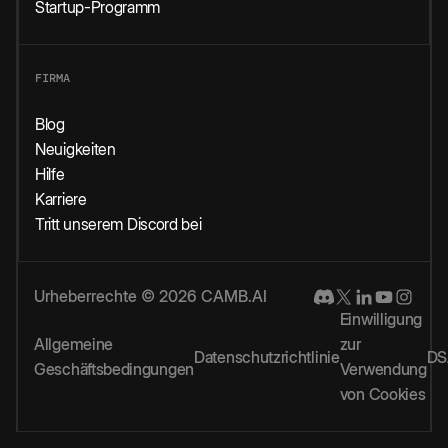
Startup-Programm
FIRMA
Blog
Neuigkeiten
Hilfe
Karriere
Tritt unserem Discord bei
Urheberrechte © 2026 CAMB.AI
Einwilligung
Allgemeine
zur
Datenschutzrichtlinie
DS
Geschäftsbedingungen
Verwendung
von Cookies