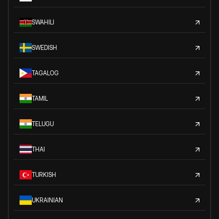
SWAHILI
SWEDISH
TAGALOG
TAMIL
TELUGU
THAI
TURKISH
UKRAINIAN