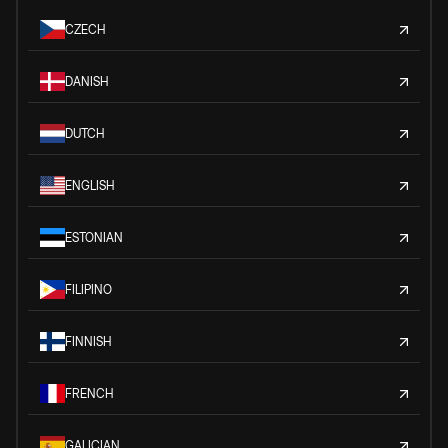
CZECH
DANISH
DUTCH
ENGLISH
ESTONIAN
FILIPINO
FINNISH
FRENCH
GALICIAN