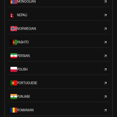
MONGOLIAN
NEPALI
NORWEGIAN
PASHTO
PERSIAN
POLISH
PORTUGUESE
PUNJABI
ROMANIAN