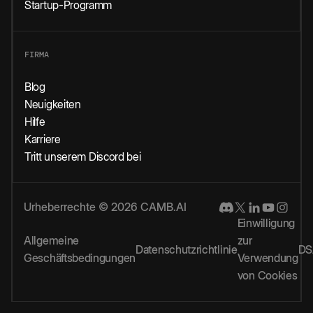
Startup-Programm
FIRMA
Blog
Neuigkeiten
Hilfe
Karriere
Tritt unserem Discord bei
Urheberrechte © 2026 CAMB.AI
Einwilligung
Allgemeine
zur
Datenschutzrichtlinie
DS
Geschäftsbedingungen
Verwendung
von Cookies