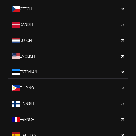
CZECH
DANISH
DUTCH
ENGLISH
ESTONIAN
FILIPINO
FINNISH
FRENCH
GALICIAN