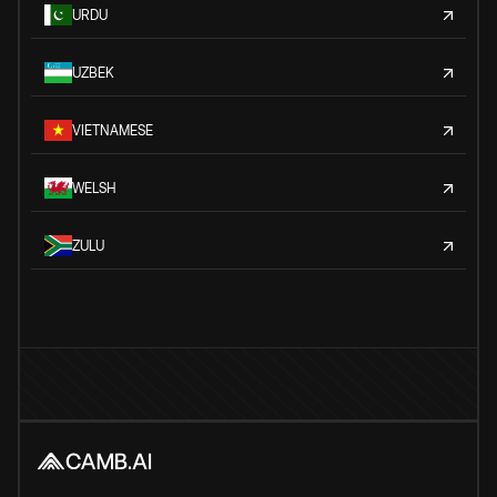
URDU
UZBEK
VIETNAMESE
WELSH
ZULU