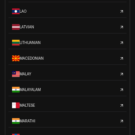
LAO
LATVIAN
LITHUANIAN
MACEDONIAN
MALAY
MALAYALAM
MALTESE
MARATHI