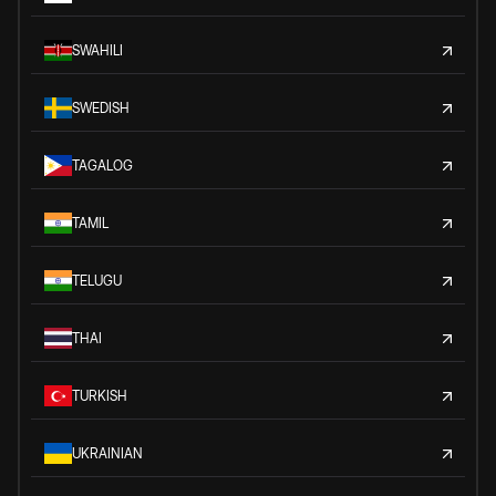
SWAHILI
SWEDISH
TAGALOG
TAMIL
TELUGU
THAI
TURKISH
UKRAINIAN