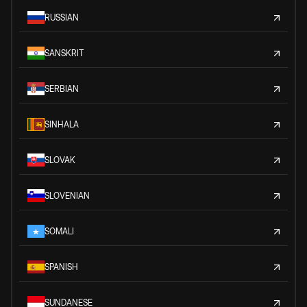
RUSSIAN
SANSKRIT
SERBIAN
SINHALA
SLOVAK
SLOVENIAN
SOMALI
SPANISH
SUNDANESE