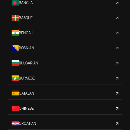
BANGLA
BASQUE
BENGALI
BOSNIAN
BULGARIAN
BURMESE
CATALAN
CHINESE
CROATIAN