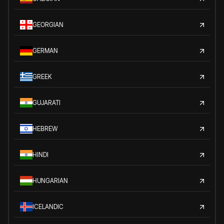
GEORGIAN
GERMAN
GREEK
GUJARATI
HEBREW
HINDI
HUNGARIAN
ICELANDIC