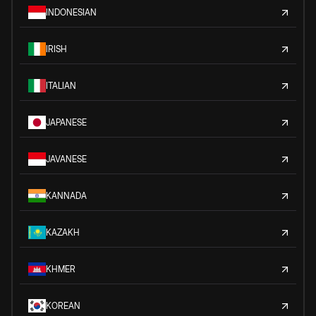
INDONESIAN
IRISH
ITALIAN
JAPANESE
JAVANESE
KANNADA
KAZAKH
KHMER
KOREAN