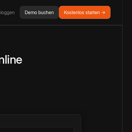
nloggen
Demo buchen
Kostenlos starten →
nline