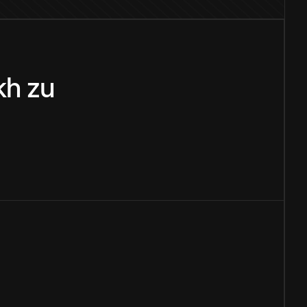
kh
zu