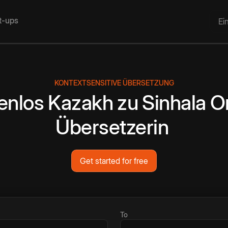
rt-ups
Ei
KONTEXTSENSITIVE ÜBERSETZUNG
enlos
Kazakh
zu
Sinhala
O
Übersetzerin
Get started for free
To