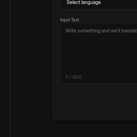
Input Text
0
/ 1500