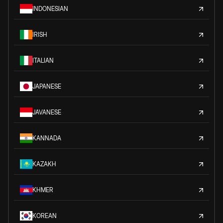
INDONESIAN
IRISH
ITALIAN
JAPANESE
JAVANESE
KANNADA
KAZAKH
KHMER
KOREAN