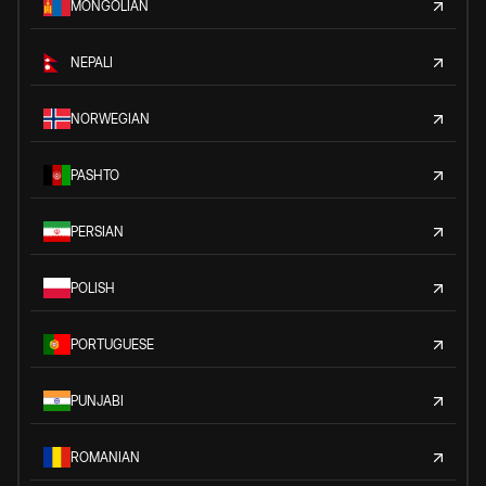
MONGOLIAN
NEPALI
NORWEGIAN
PASHTO
PERSIAN
POLISH
PORTUGUESE
PUNJABI
ROMANIAN