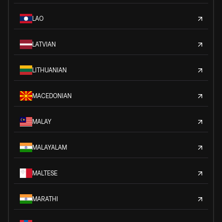
LAO
LATVIAN
LITHUANIAN
MACEDONIAN
MALAY
MALAYALAM
MALTESE
MARATHI