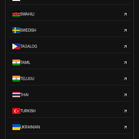
SWAHILI
SWEDISH
TAGALOG
TAMIL
TELUGU
THAI
TURKISH
UKRAINIAN