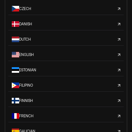
CZECH
DANISH
DUTCH
ENGLISH
ESTONIAN
FILIPINO
FINNISH
FRENCH
GALICIAN