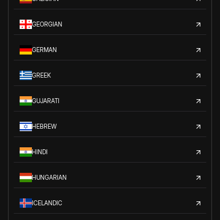
GEORGIAN
GERMAN
GREEK
GUJARATI
HEBREW
HINDI
HUNGARIAN
ICELANDIC