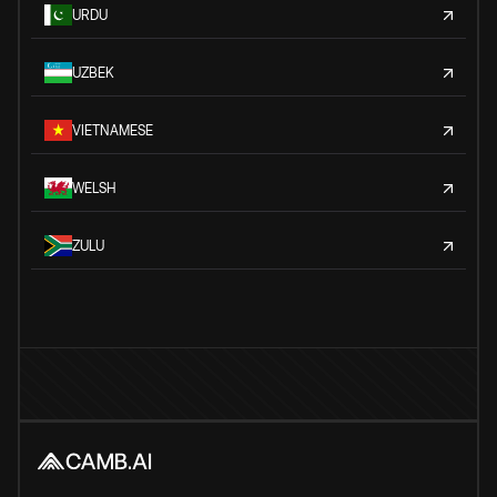
URDU
UZBEK
VIETNAMESE
WELSH
ZULU