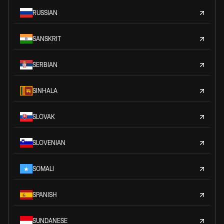
RUSSIAN
SANSKRIT
SERBIAN
SINHALA
SLOVAK
SLOVENIAN
SOMALI
SPANISH
SUNDANESE