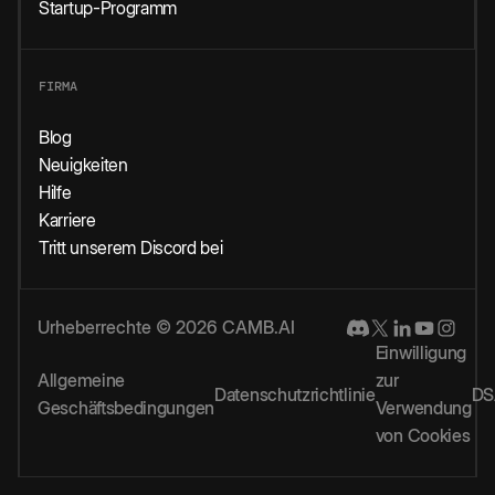
Startup-Programm
FIRMA
Blog
Neuigkeiten
Hilfe
Karriere
Tritt unserem Discord bei
Urheberrechte © 2026 CAMB.AI
Einwilligung
Allgemeine
zur
Datenschutzrichtlinie
DS
Geschäftsbedingungen
Verwendung
von Cookies