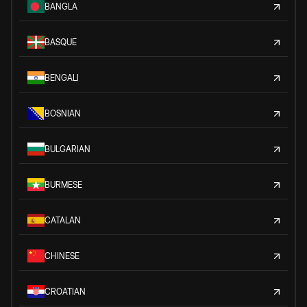
BANGLA
BASQUE
BENGALI
BOSNIAN
BULGARIAN
BURMESE
CATALAN
CHINESE
CROATIAN