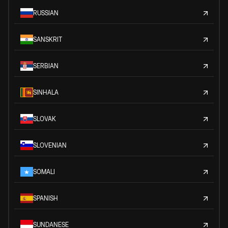
RUSSIAN
SANSKRIT
SERBIAN
SINHALA
SLOVAK
SLOVENIAN
SOMALI
SPANISH
SUNDANESE