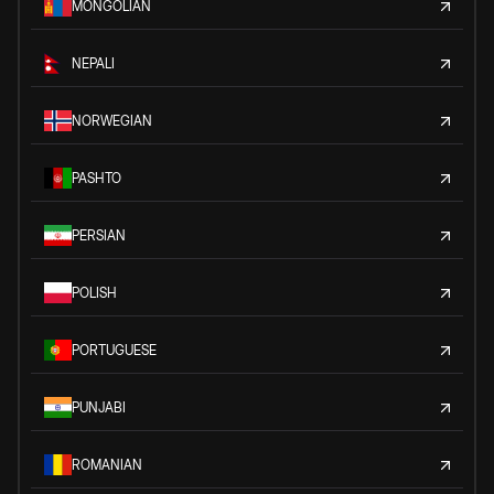
MONGOLIAN
NEPALI
NORWEGIAN
PASHTO
PERSIAN
POLISH
PORTUGUESE
PUNJABI
ROMANIAN