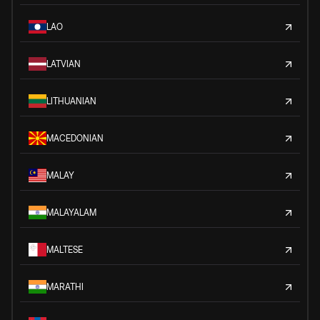
LAO
LATVIAN
LITHUANIAN
MACEDONIAN
MALAY
MALAYALAM
MALTESE
MARATHI