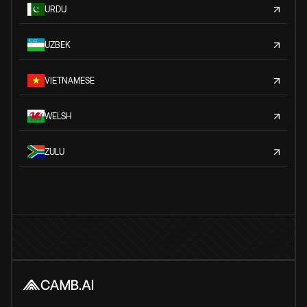
URDU
UZBEK
VIETNAMESE
WELSH
ZULU