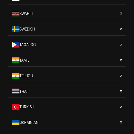
SWAHILI
SWEDISH
TAGALOG
TAMIL
TELUGU
THAI
TURKISH
UKRAINIAN