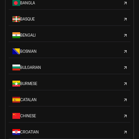
BANGLA
BASQUE
BENGALI
BOSNIAN
BULGARIAN
BURMESE
CATALAN
CHINESE
CROATIAN