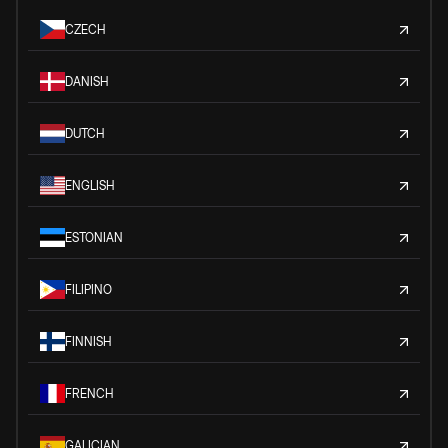
CZECH
DANISH
DUTCH
ENGLISH
ESTONIAN
FILIPINO
FINNISH
FRENCH
GALICIAN