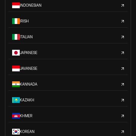
INDONESIAN
IRISH
ITALIAN
JAPANESE
JAVANESE
KANNADA
KAZAKH
KHMER
KOREAN