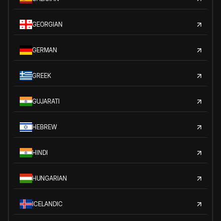
GEORGIAN
GERMAN
GREEK
GUJARATI
HEBREW
HINDI
HUNGARIAN
ICELANDIC