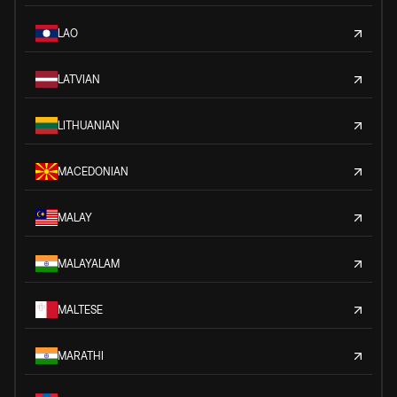
LAO
LATVIAN
LITHUANIAN
MACEDONIAN
MALAY
MALAYALAM
MALTESE
MARATHI