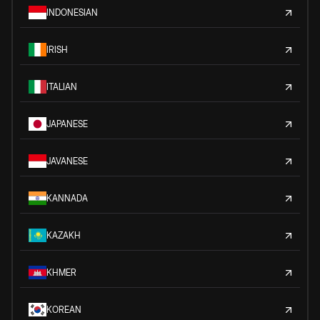
INDONESIAN
IRISH
ITALIAN
JAPANESE
JAVANESE
KANNADA
KAZAKH
KHMER
KOREAN