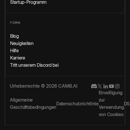
Startup-Programm
FIRMA
Blog
Neuigkeiten
Hilfe
Karriere
Tritt unserem Discord bei
Urheberrechte © 2026 CAMB.AI
Einwilligung
Allgemeine
zur
Datenschutzrichtlinie
DS
Geschäftsbedingungen
Verwendung
von Cookies