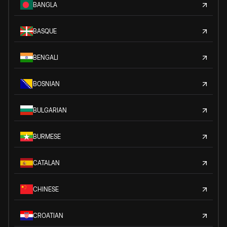
BANGLA
BASQUE
BENGALI
BOSNIAN
BULGARIAN
BURMESE
CATALAN
CHINESE
CROATIAN