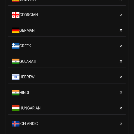
GEORGIAN
GERMAN
GREEK
GUJARATI
HEBREW
HINDI
HUNGARIAN
ICELANDIC