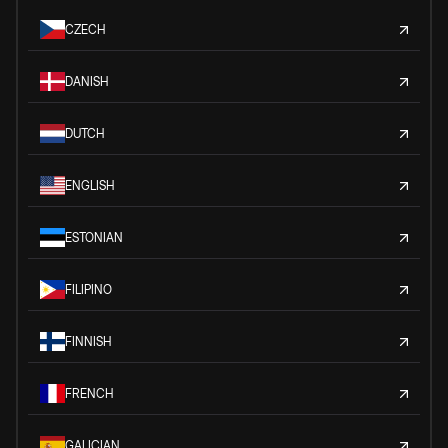
CZECH
DANISH
DUTCH
ENGLISH
ESTONIAN
FILIPINO
FINNISH
FRENCH
GALICIAN