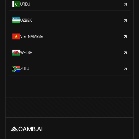
URDU
UZBEK
VIETNAMESE
WELSH
ZULU