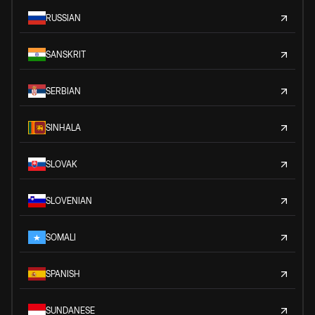
RUSSIAN
SANSKRIT
SERBIAN
SINHALA
SLOVAK
SLOVENIAN
SOMALI
SPANISH
SUNDANESE