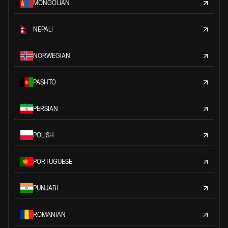
MONGOLIAN
NEPALI
NORWEGIAN
PASHTO
PERSIAN
POLISH
PORTUGUESE
PUNJABI
ROMANIAN