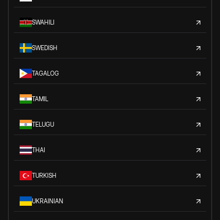
SWAHILI
SWEDISH
TAGALOG
TAMIL
TELUGU
THAI
TURKISH
UKRAINIAN