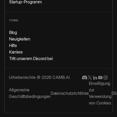
Startup-Programm
FIRMA
Blog
Neuigkeiten
Hilfe
Karriere
Tritt unserem Discord bei
Urheberrechte © 2026 CAMB.AI
Einwilligung
Allgemeine
zur
Datenschutzrichtlinie
DS
Geschäftsbedingungen
Verwendung
von Cookies