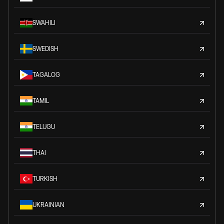
SWAHILI
SWEDISH
TAGALOG
TAMIL
TELUGU
THAI
TURKISH
UKRAINIAN