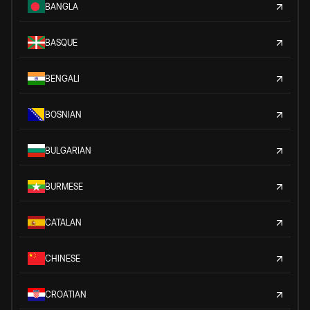
BANGLA
BASQUE
BENGALI
BOSNIAN
BULGARIAN
BURMESE
CATALAN
CHINESE
CROATIAN