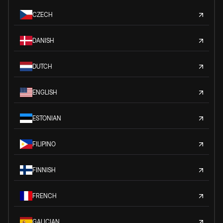
CZECH
DANISH
DUTCH
ENGLISH
ESTONIAN
FILIPINO
FINNISH
FRENCH
GALICIAN