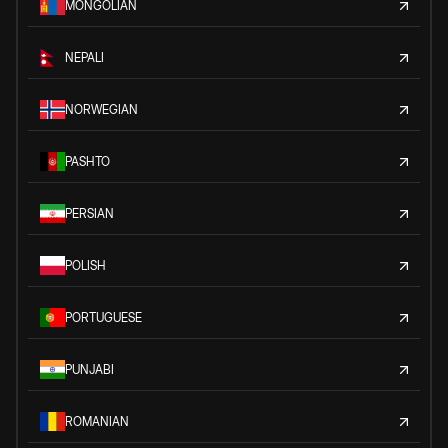
MONGOLIAN
NEPALI
NORWEGIAN
PASHTO
PERSIAN
POLISH
PORTUGUESE
PUNJABI
ROMANIAN