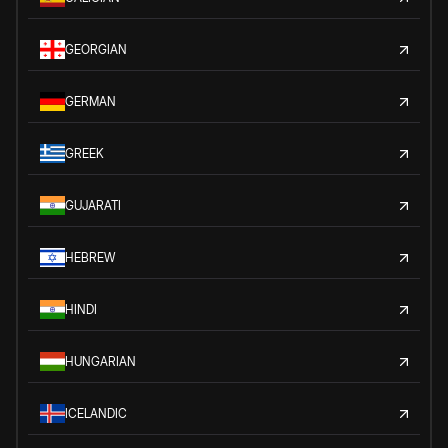
GEORGIAN
GERMAN
GREEK
GUJARATI
HEBREW
HINDI
HUNGARIAN
ICELANDIC