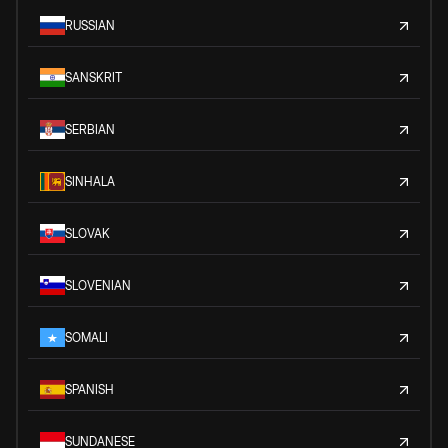
RUSSIAN
SANSKRIT
SERBIAN
SINHALA
SLOVAK
SLOVENIAN
SOMALI
SPANISH
SUNDANESE