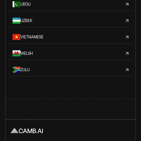
URDU
UZBEK
VIETNAMESE
WELSH
ZULU