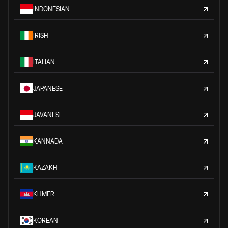
INDONESIAN
IRISH
ITALIAN
JAPANESE
JAVANESE
KANNADA
KAZAKH
KHMER
KOREAN