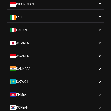
INDONESIAN
IRISH
ITALIAN
JAPANESE
JAVANESE
KANNADA
KAZAKH
KHMER
KOREAN