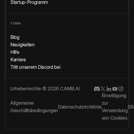
Startup-Programm
FIRMA
Blog
Neuigkeiten
Hilfe
Karriere
Tritt unserem Discord bei
Urheberrechte © 2026 CAMB.AI
Einwilligung
Allgemeine
zur
Datenschutzrichtlinie
DS
Geschäftsbedingungen
Verwendung
von Cookies