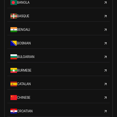
BANGLA
BASQUE
BENGALI
BOSNIAN
BULGARIAN
BURMESE
CATALAN
CHINESE
CROATIAN