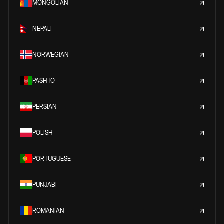
MONGOLIAN
NEPALI
NORWEGIAN
PASHTO
PERSIAN
POLISH
PORTUGUESE
PUNJABI
ROMANIAN