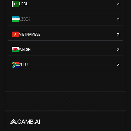
URDU
UZBEK
VIETNAMESE
WELSH
ZULU