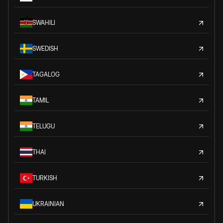
SWAHILI
SWEDISH
TAGALOG
TAMIL
TELUGU
THAI
TURKISH
UKRAINIAN