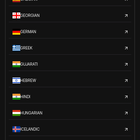
GEORGIAN
GERMAN
GREEK
GUJARATI
HEBREW
HINDI
HUNGARIAN
ICELANDIC