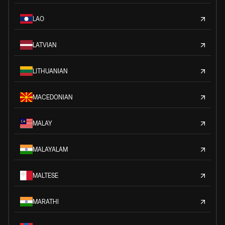
LAO
LATVIAN
LITHUANIAN
MACEDONIAN
MALAY
MALAYALAM
MALTESE
MARATHI