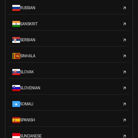
RUSSIAN
SANSKRIT
SERBIAN
SINHALA
SLOVAK
SLOVENIAN
SOMALI
SPANISH
SUNDANESE