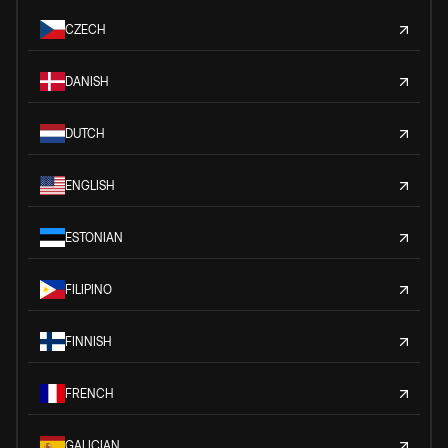
CZECH
DANISH
DUTCH
ENGLISH
ESTONIAN
FILIPINO
FINNISH
FRENCH
GALICIAN