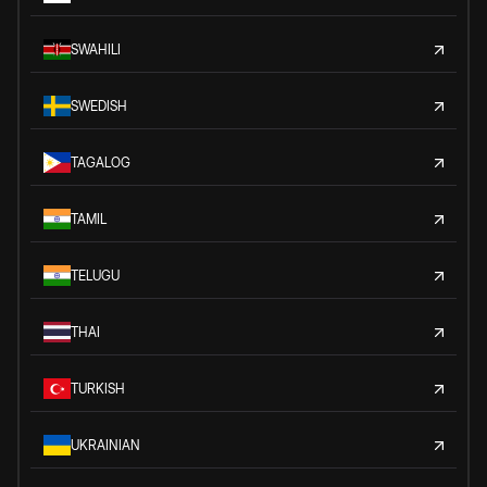
SWAHILI
SWEDISH
TAGALOG
TAMIL
TELUGU
THAI
TURKISH
UKRAINIAN