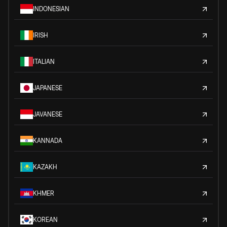
INDONESIAN
IRISH
ITALIAN
JAPANESE
JAVANESE
KANNADA
KAZAKH
KHMER
KOREAN