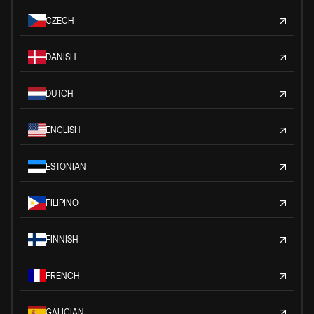
CZECH
DANISH
DUTCH
ENGLISH
ESTONIAN
FILIPINO
FINNISH
FRENCH
GALICIAN