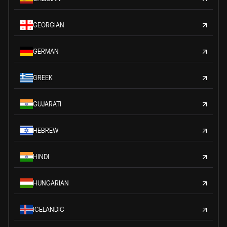
GEORGIAN
GERMAN
GREEK
GUJARATI
HEBREW
HINDI
HUNGARIAN
ICELANDIC