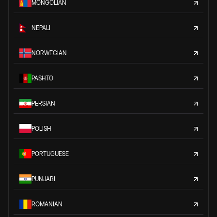
MONGOLIAN
NEPALI
NORWEGIAN
PASHTO
PERSIAN
POLISH
PORTUGUESE
PUNJABI
ROMANIAN