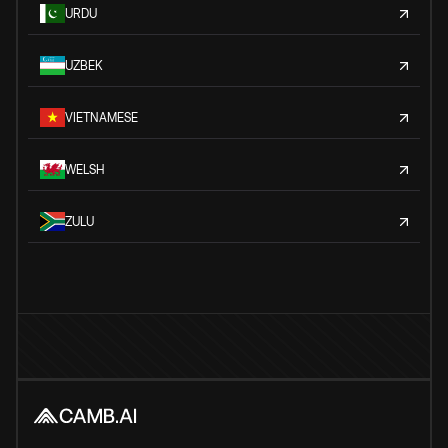
URDU
UZBEK
VIETNAMESE
WELSH
ZULU