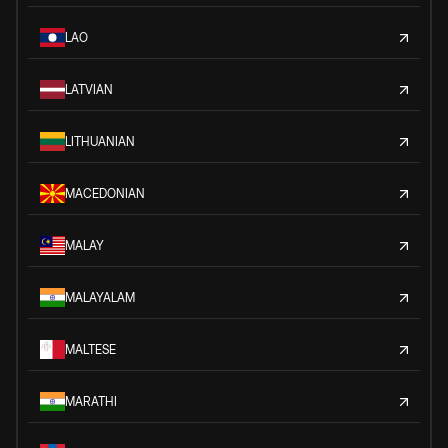
LAO
LATVIAN
LITHUANIAN
MACEDONIAN
MALAY
MALAYALAM
MALTESE
MARATHI