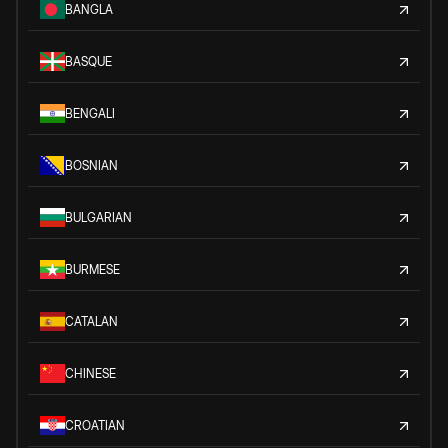
BANGLA
BASQUE
BENGALI
BOSNIAN
BULGARIAN
BURMESE
CATALAN
CHINESE
CROATIAN