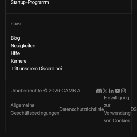
Startup-Programm
FIRMA
Blog
Neuigkeiten
Hilfe
Karriere
Tritt unserem Discord bei
Urheberrechte © 2026 CAMB.AI
Einwilligung
Allgemeine
zur
Datenschutzrichtlinie
DS
Geschäftsbedingungen
Verwendung
von Cookies