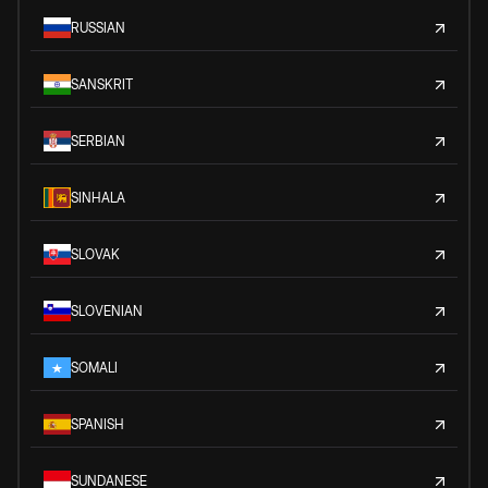
RUSSIAN
SANSKRIT
SERBIAN
SINHALA
SLOVAK
SLOVENIAN
SOMALI
SPANISH
SUNDANESE