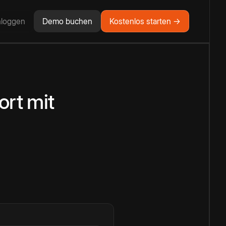
nloggen
Demo buchen
Kostenlos starten →
ort
mit