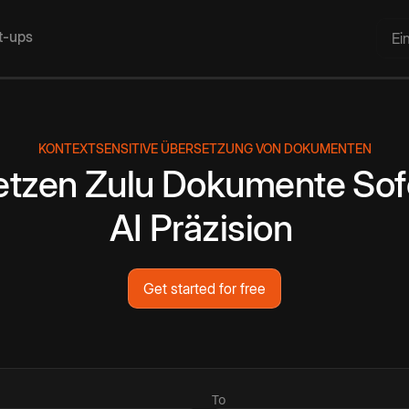
rt-ups
Ei
KONTEXTSENSITIVE ÜBERSETZUNG VON DOKUMENTEN
etzen
Zulu
Dokumente
Sof
AI
Präzision
Get started for free
To