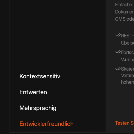
Einfache
Dokumente
CMS oder
REST-A
Übers
Fortsc
Webhoo
Skalie
Verar
Kontextsensitiv
hohem
Entwerfen
Mehrsprachig
Testen S
Entwicklerfreundlich