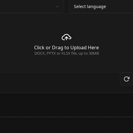
Select language
Click or Drag to Upload Here
DOCX, PPTX or XLSX file, up to 30MB