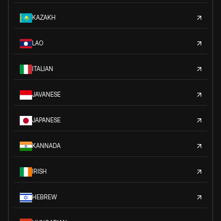
KAZAKH
LAO
ITALIAN
JAVANESE
JAPANESE
KANNADA
IRISH
HEBREW