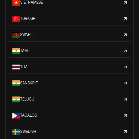
VIETNAMESE
TURKISH
SWAHILI
TAMIL
THAI
SANSKRIT
TELUGU
TAGALOG
SWEDISH