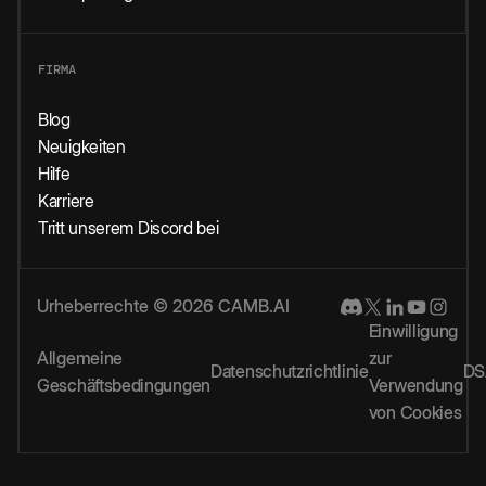
FIRMA
Blog
Neuigkeiten
Hilfe
Karriere
Tritt unserem Discord bei
Urheberrechte © 2026 CAMB.AI
Einwilligung
Allgemeine
zur
Datenschutzrichtlinie
DS
Geschäftsbedingungen
Verwendung
von Cookies