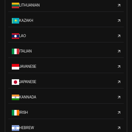
LITHUANIAN
KAZAKH
LAO
ITALIAN
JAVANESE
JAPANESE
KANNADA
IRISH
HEBREW