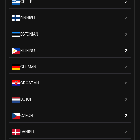
GREEK
FINNISH
ESTONIAN
FILIPINO
GERMAN
CROATIAN
DUTCH
CZECH
DANISH