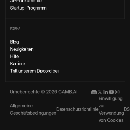
API-Dokumente
Startup-Programm
FIRMA
Blog
Neuigkeiten
Hilfe
Karriere
Tritt unserem Discord bei
Urheberrechte © 2026 CAMB.AI
Einwilligung
Allgemeine
zur
Datenschutzrichtlinie
DS
Geschäftsbedingungen
Verwendung
von Cookies