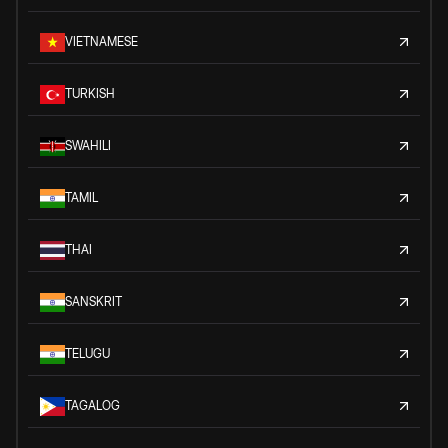
VIETNAMESE
TURKISH
SWAHILI
TAMIL
THAI
SANSKRIT
TELUGU
TAGALOG