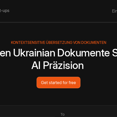
rt-ups
Ei
KONTEXTSENSITIVE ÜBERSETZUNG VON DOKUMENTEN
zen
Ukrainian
Dokumente
S
AI
Präzision
Get started for free
To