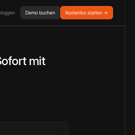
nloggen
Demo buchen
Kostenlos starten →
ofort
mit