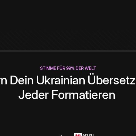
STIMME FÜR 99% DER WELT
rn
Dein
Ukrainian
Überset
Jeder
Formatieren
WELSH