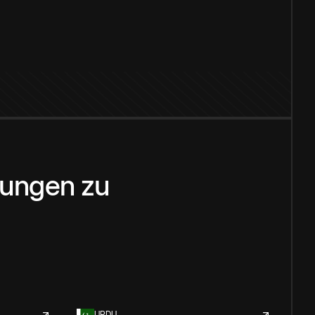
zungen
zu
URDU