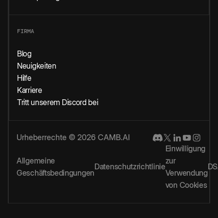
FIRMA
Blog
Neuigkeiten
Hilfe
Karriere
Tritt unserem Discord bei
Urheberrechte © 2026 CAMB.AI
Einwilligung
Allgemeine
zur
Datenschutzrichtlinie
DS
Geschäftsbedingungen
Verwendung
von Cookies