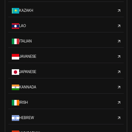
KAZAKH
LAO
ITALIAN
JAVANESE
JAPANESE
KANNADA
IRISH
HEBREW