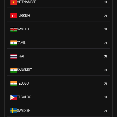
VIETNAMESE
TURKISH
SWAHILI
TAMIL
THAI
SANSKRIT
TELUGU
TAGALOG
SWEDISH