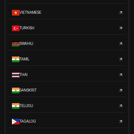
VIETNAMESE
TURKISH
SWAHILI
TAMIL
THAI
SANSKRIT
TELUGU
TAGALOG