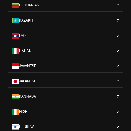
LITHUANIAN
KAZAKH
LAO
ITALIAN
JAVANESE
JAPANESE
KANNADA
IRISH
HEBREW