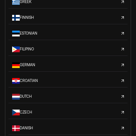
GREEK
FINNISH
ESTONIAN
FILIPINO
GERMAN
CROATIAN
DUTCH
CZECH
DANISH