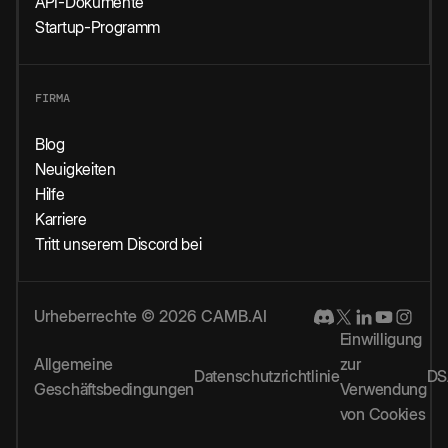
API-Dokumente
Startup-Programm
FIRMA
Blog
Neuigkeiten
Hilfe
Karriere
Tritt unserem Discord bei
Urheberrechte © 2026 CAMB.AI
Einwilligung
Allgemeine
zur
Datenschutzrichtlinie
DS
Geschäftsbedingungen
Verwendung
von Cookies