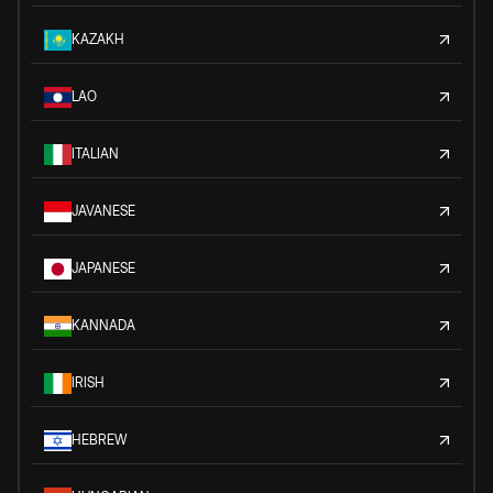
KAZAKH
LAO
ITALIAN
JAVANESE
JAPANESE
KANNADA
IRISH
HEBREW