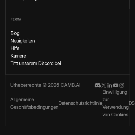
FIRMA
Blog
Neuigkeiten
Hilfe
Karriere
Tritt unserem Discord bei
Urheberrechte © 2026 CAMB.AI
Einwilligung
Allgemeine
zur
Datenschutzrichtlinie
DS
Geschäftsbedingungen
Verwendung
von Cookies