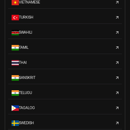
VIETNAMESE
TURKISH
SWAHILI
TAMIL
THAI
SANSKRIT
TELUGU
TAGALOG
SWEDISH