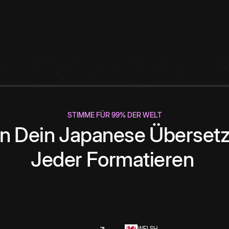
STIMME FÜR 99% DER WELT
rn
Dein
Japanese
Überset
Jeder
Formatieren
WELSH