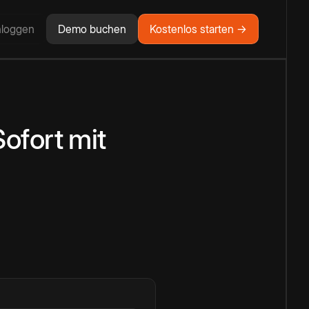
nloggen
Demo buchen
Kostenlos starten →
Sofort
mit