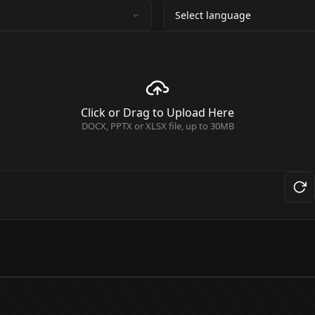
Select language
Click or Drag to Upload Here
DOCX, PPTX or XLSX file, up to 30MB