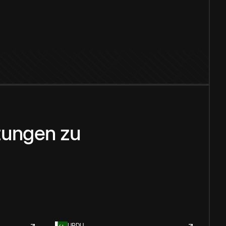
zungen
zu
URDU