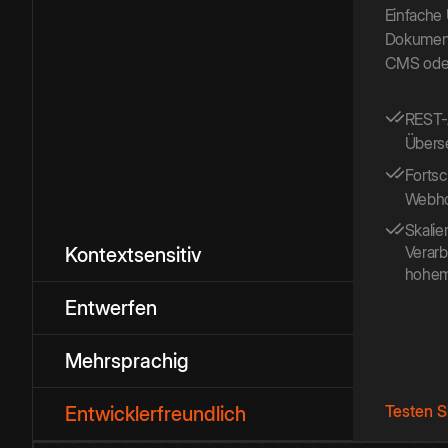
Einfache
Dokumente
CMS oder
REST-A
Übers
Fortsc
Webhoo
Skalie
Verar
Kontextsensitiv
hohem
Entwerfen
Mehrsprachig
Testen S
Entwicklerfreundlich