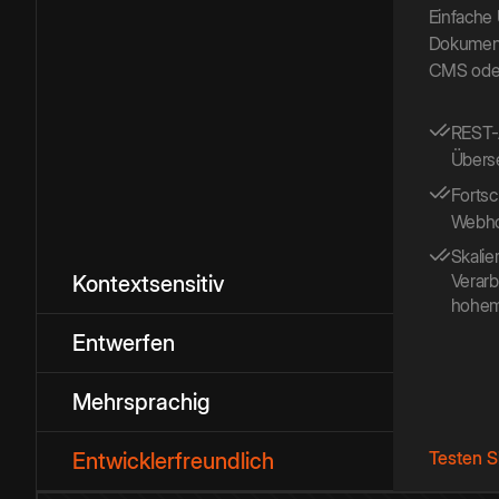
Einfache
Dokumente
CMS oder
REST-A
Übers
Fortsc
Webhoo
Skalie
Verar
Kontextsensitiv
hohem
Entwerfen
Mehrsprachig
Testen S
Entwicklerfreundlich