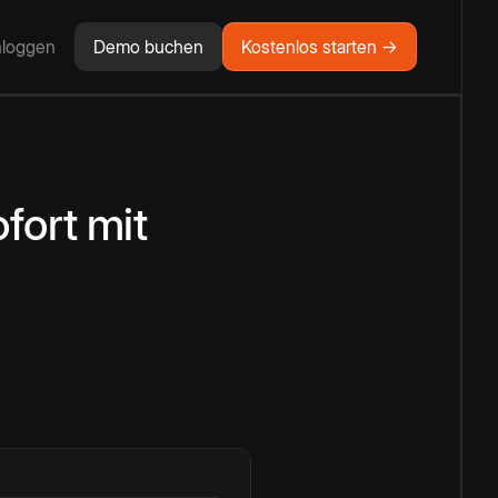
nloggen
Demo buchen
Kostenlos starten →
fort
mit