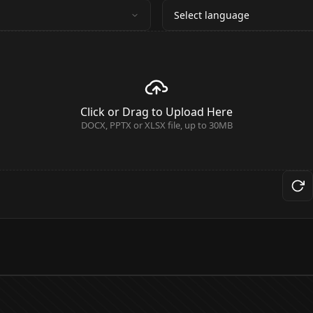
Select language
Click or Drag to Upload Here
DOCX, PPTX or XLSX file, up to 30MB