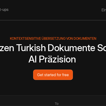
rt-ups
Ei
KONTEXTSENSITIVE ÜBERSETZUNG VON DOKUMENTEN
zen
Turkish
Dokumente
So
AI
Präzision
Get started for free
To