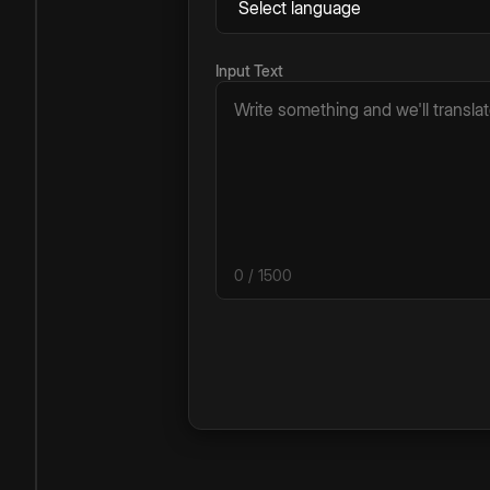
Input Text
0
/ 1500