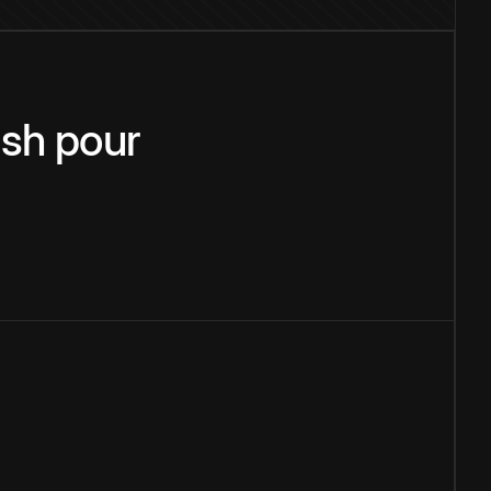
ish
pour