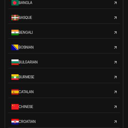
BANGLA
BASQUE
BENGALI
BOSNIAN
BULGARIAN
BURMESE
CATALAN
CHINESE
CROATIAN