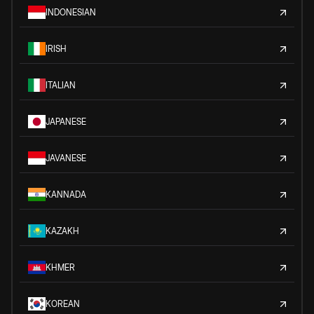
INDONESIAN
IRISH
ITALIAN
JAPANESE
JAVANESE
KANNADA
KAZAKH
KHMER
KOREAN