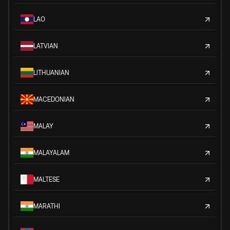
LAO
LATVIAN
LITHUANIAN
MACEDONIAN
MALAY
MALAYALAM
MALTESE
MARATHI