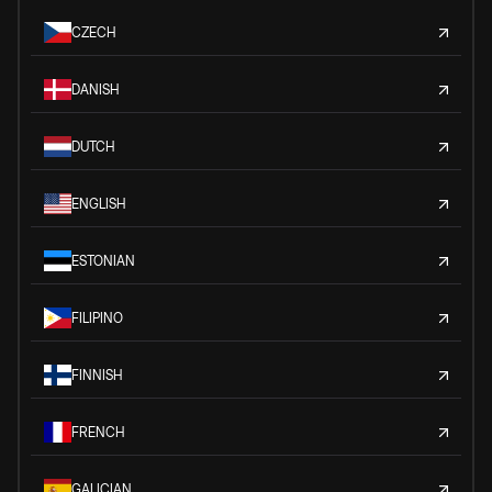
CZECH
DANISH
DUTCH
ENGLISH
ESTONIAN
FILIPINO
FINNISH
FRENCH
GALICIAN