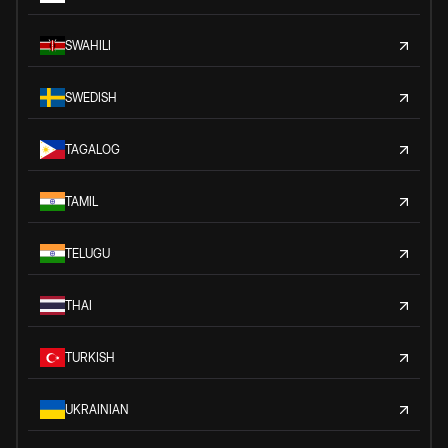
SWAHILI
SWEDISH
TAGALOG
TAMIL
TELUGU
THAI
TURKISH
UKRAINIAN