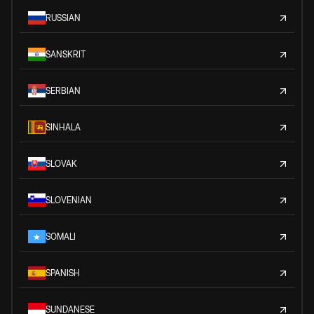
RUSSIAN
SANSKRIT
SERBIAN
SINHALA
SLOVAK
SLOVENIAN
SOMALI
SPANISH
SUNDANESE