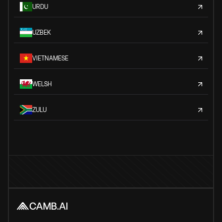
URDU
UZBEK
VIETNAMESE
WELSH
ZULU