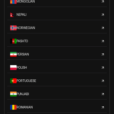
MONGOLIAN
NEPALI
NORWEGIAN
PASHTO
PERSIAN
POLISH
PORTUGUESE
PUNJABI
ROMANIAN