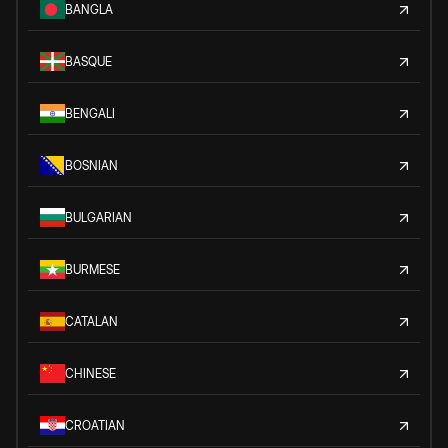
BANGLA
BASQUE
BENGALI
BOSNIAN
BULGARIAN
BURMESE
CATALAN
CHINESE
CROATIAN