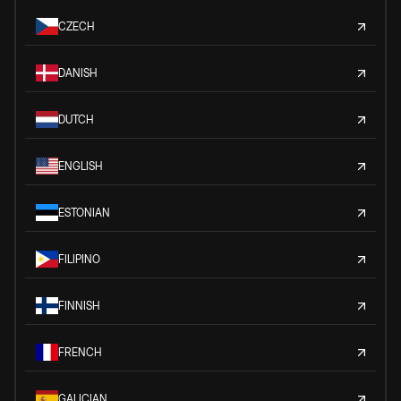
CZECH
DANISH
DUTCH
ENGLISH
ESTONIAN
FILIPINO
FINNISH
FRENCH
GALICIAN