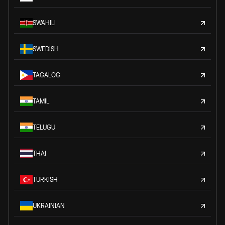
SWAHILI
SWEDISH
TAGALOG
TAMIL
TELUGU
THAI
TURKISH
UKRAINIAN