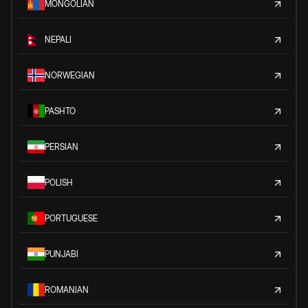
MONGOLIAN
NEPALI
NORWEGIAN
PASHTO
PERSIAN
POLISH
PORTUGUESE
PUNJABI
ROMANIAN