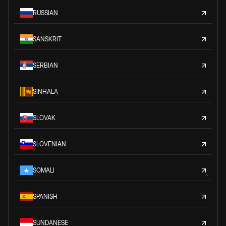
RUSSIAN
SANSKRIT
SERBIAN
SINHALA
SLOVAK
SLOVENIAN
SOMALI
SPANISH
SUNDANESE