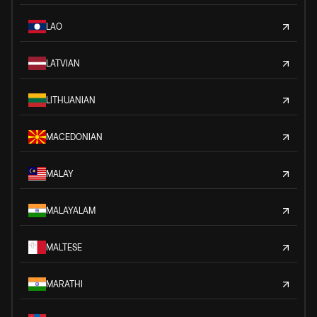
LAO
LATVIAN
LITHUANIAN
MACEDONIAN
MALAY
MALAYALAM
MALTESE
MARATHI