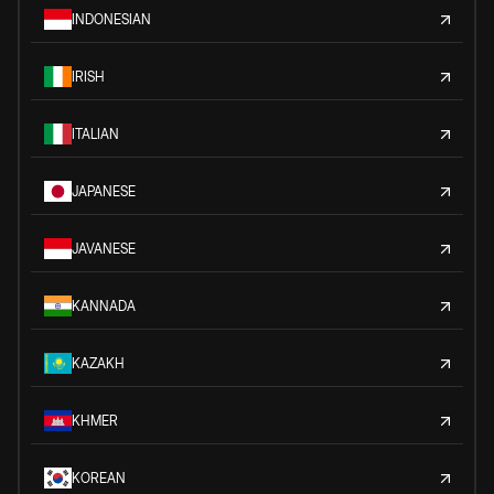
INDONESIAN
IRISH
ITALIAN
JAPANESE
JAVANESE
KANNADA
KAZAKH
KHMER
KOREAN