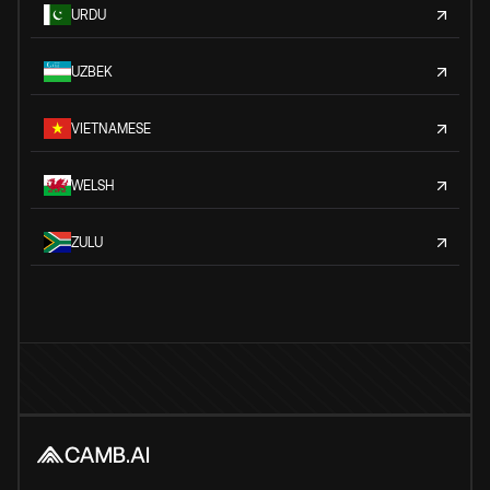
URDU
UZBEK
VIETNAMESE
WELSH
ZULU