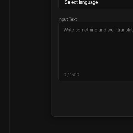
Input Text
0
/ 1500