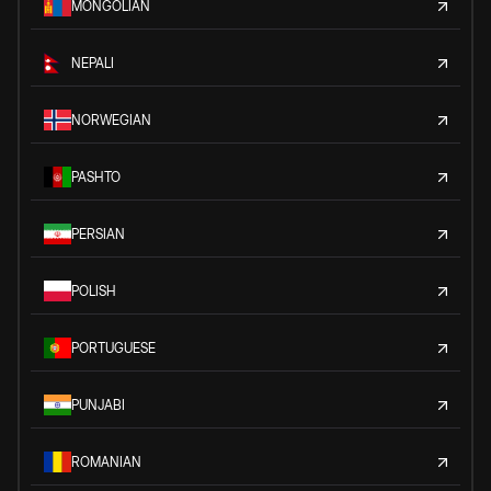
MONGOLIAN
NEPALI
NORWEGIAN
PASHTO
PERSIAN
POLISH
PORTUGUESE
PUNJABI
ROMANIAN