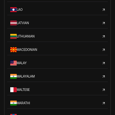
LAO
LATVIAN
LITHUANIAN
MACEDONIAN
MALAY
MALAYALAM
MALTESE
MARATHI