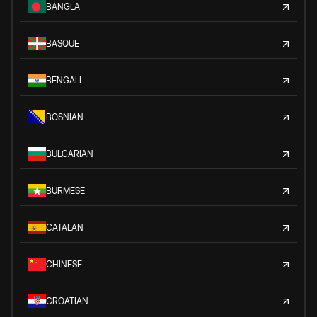
BANGLA
BASQUE
BENGALI
BOSNIAN
BULGARIAN
BURMESE
CATALAN
CHINESE
CROATIAN