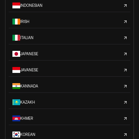
INDONESIAN
IRISH
ITALIAN
JAPANESE
JAVANESE
KANNADA
KAZAKH
KHMER
KOREAN