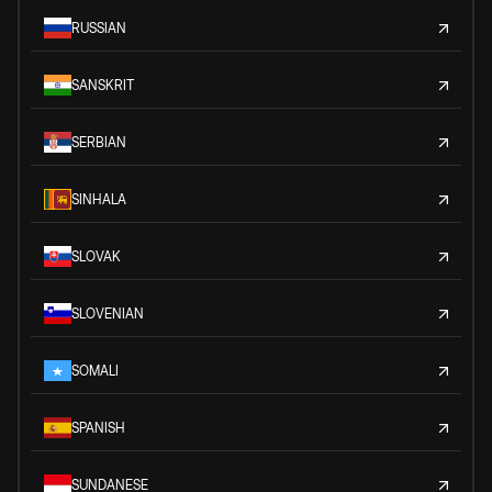
RUSSIAN
SANSKRIT
SERBIAN
SINHALA
SLOVAK
SLOVENIAN
SOMALI
SPANISH
SUNDANESE