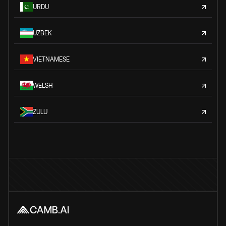
URDU
UZBEK
VIETNAMESE
WELSH
ZULU