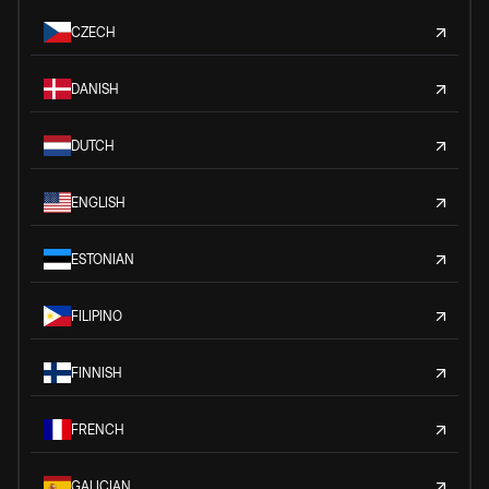
CZECH
DANISH
DUTCH
ENGLISH
ESTONIAN
FILIPINO
FINNISH
FRENCH
GALICIAN