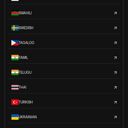
SWAHILI
SWEDISH
TAGALOG
TAMIL
TELUGU
THAI
TURKISH
UKRAINIAN