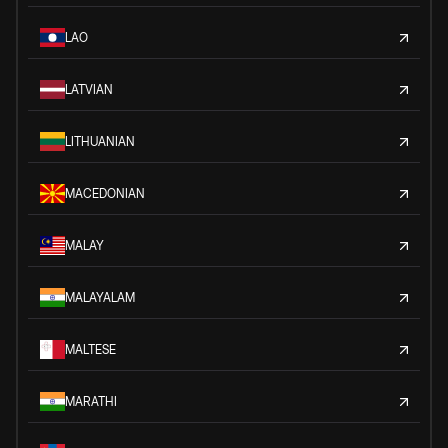
LAO
LATVIAN
LITHUANIAN
MACEDONIAN
MALAY
MALAYALAM
MALTESE
MARATHI