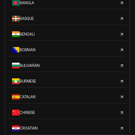
BANGLA
BASQUE
BENGALI
BOSNIAN
BULGARIAN
BURMESE
CATALAN
CHINESE
CROATIAN