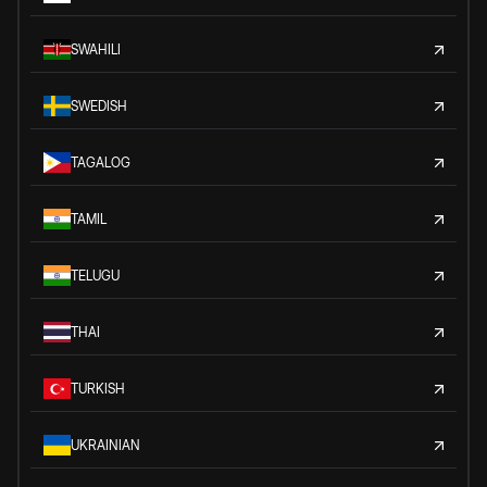
SWAHILI
SWEDISH
TAGALOG
TAMIL
TELUGU
THAI
TURKISH
UKRAINIAN