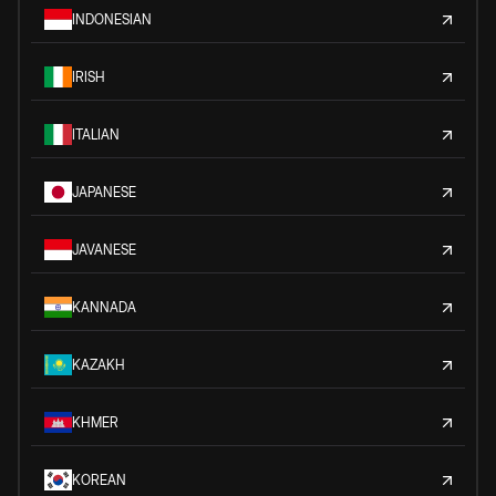
INDONESIAN
IRISH
ITALIAN
JAPANESE
JAVANESE
KANNADA
KAZAKH
KHMER
KOREAN