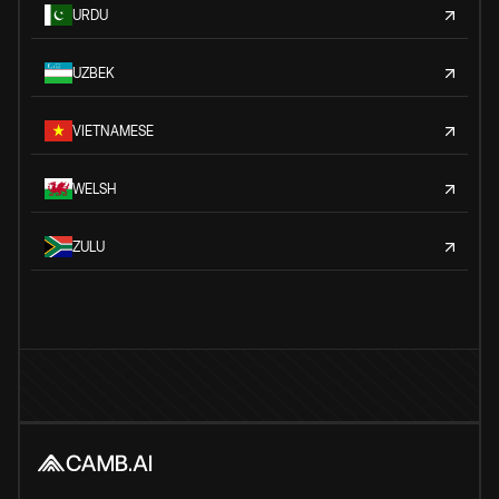
URDU
UZBEK
VIETNAMESE
WELSH
ZULU