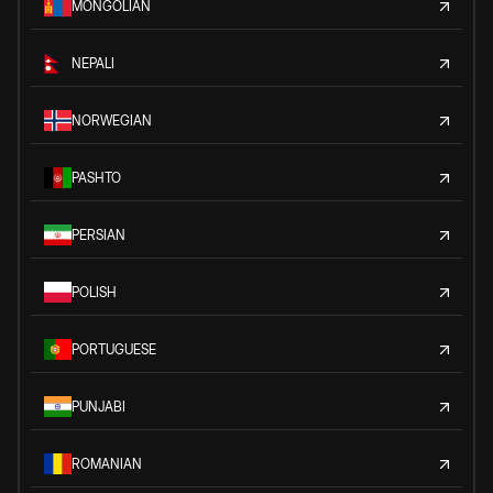
MONGOLIAN
NEPALI
NORWEGIAN
PASHTO
PERSIAN
POLISH
PORTUGUESE
PUNJABI
ROMANIAN