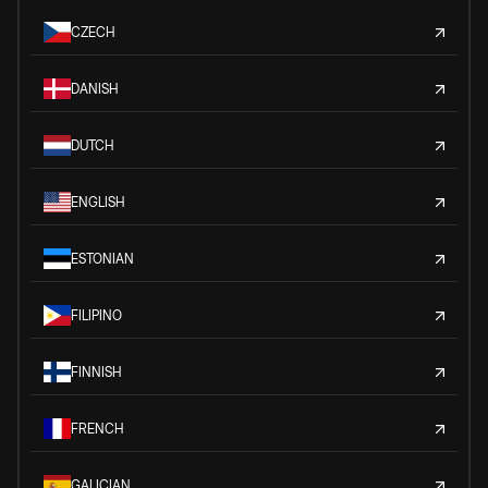
CZECH
DANISH
DUTCH
ENGLISH
ESTONIAN
FILIPINO
FINNISH
FRENCH
GALICIAN