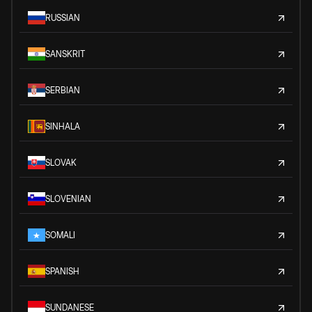
RUSSIAN
SANSKRIT
SERBIAN
SINHALA
SLOVAK
SLOVENIAN
SOMALI
SPANISH
SUNDANESE