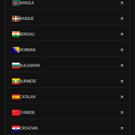
BANGLA
BASQUE
BENGALI
BOSNIAN
BULGARIAN
BURMESE
CATALAN
CHINESE
CROATIAN