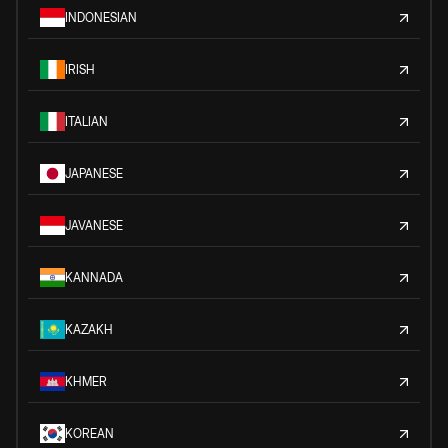
INDONESIAN
IRISH
ITALIAN
JAPANESE
JAVANESE
KANNADA
KAZAKH
KHMER
KOREAN