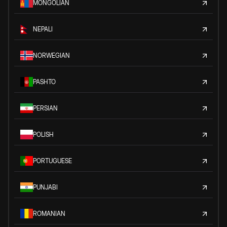
MONGOLIAN
NEPALI
NORWEGIAN
PASHTO
PERSIAN
POLISH
PORTUGUESE
PUNJABI
ROMANIAN