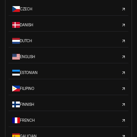
CZECH
DANISH
DUTCH
ENGLISH
ESTONIAN
FILIPINO
FINNISH
FRENCH
GALICIAN