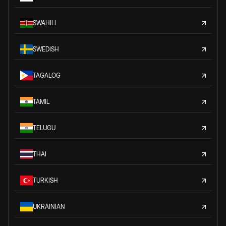
SWAHILI
SWEDISH
TAGALOG
TAMIL
TELUGU
THAI
TURKISH
UKRAINIAN