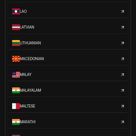
LAO
LATVIAN
LITHUANIAN
MACEDONIAN
MALAY
MALAYALAM
MALTESE
MARATHI