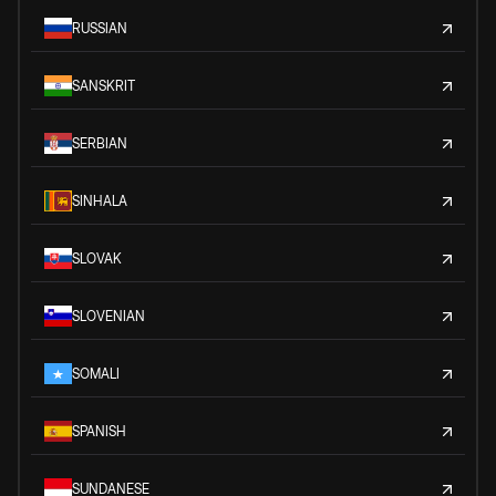
RUSSIAN
SANSKRIT
SERBIAN
SINHALA
SLOVAK
SLOVENIAN
SOMALI
SPANISH
SUNDANESE