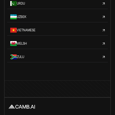
URDU
UZBEK
VIETNAMESE
WELSH
ZULU