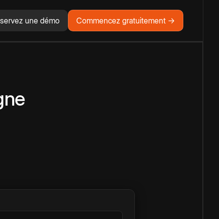
servez une démo
Commencez gratuitement →
igne