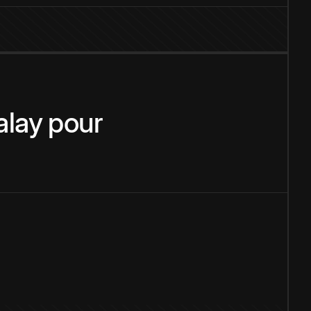
lay
pour