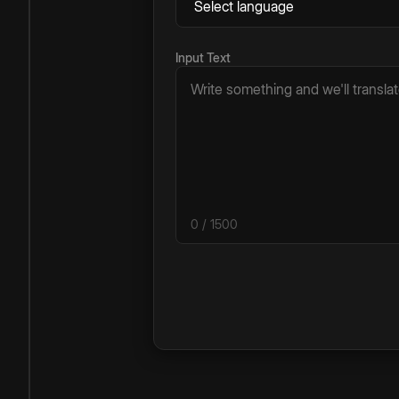
Input Text
0
/ 1500